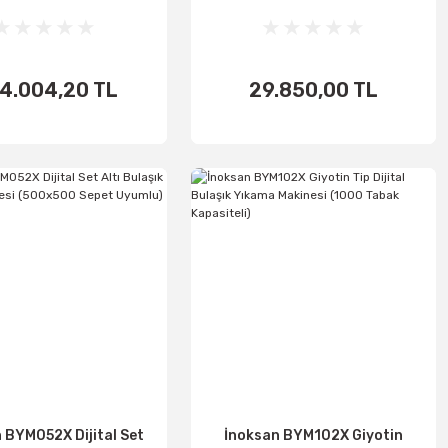
esi, 500x500 mm -
382/360 Lt
ompaları Dahil
4.004,20 TL
29.850,00 TL
اضف الى
اضف الى
الأساطير
الأساطير
 BYM052X Dijital Set
İnoksan BYM102X Giyotin