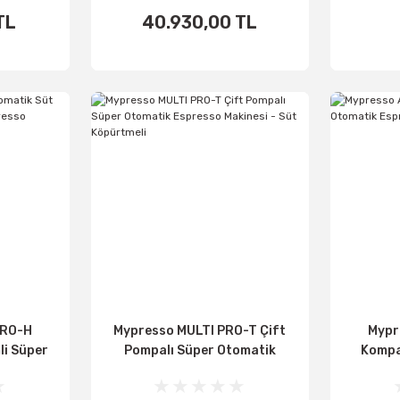
TL
40.930,00 TL
اضف الى
اض
الأساطير
ال
PRO-H
Mypresso MULTI PRO-T Çift
Mypr
li Süper
Pompalı Süper Otomatik
Kompa
Makinesi
Espresso Makinesi - Süt
Es
Köpürtmeli