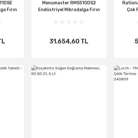
11DSE
Menumaster RMS510DS2
Rationa
ga Fırın
Endüstriyel Mikrodalga Fırın
Çok 
W
23 Lt - 1000W
Tableti
TL
31.654,60 TL
5
اضف الى
اض
الأساطير
ال