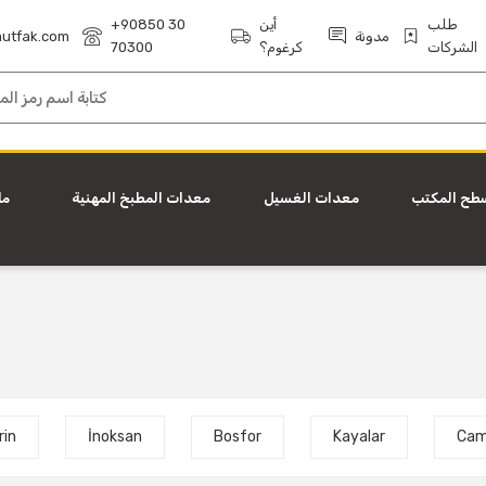
طلب
أين
+90850 30
مدونة
utfak.com
الشركات
كرغوم؟
70300
طح المكتب
معدات الغسيل
معدات المطبخ المهنية
ما
rin
İnoksan
Bosfor
Kayalar
Cam