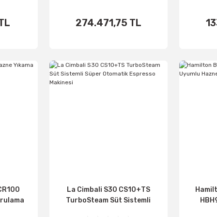
 TL
274.471,75 TL
13
اضف الى
اض
الأساطير
ال
CR100
La Cimbali S30 CS10+TS
Hamil
urulama
TurboSteam Süt Sistemli
HBH9
r
Süper Otomatik Espresso