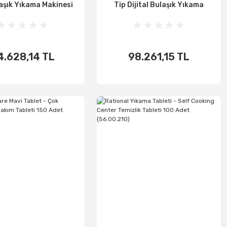
laşık Yıkama Makinesi
Tip Dijital Bulaşık Yıkama
500 Sepet Uyumlu)
Makinesi (1000 Tabak
Kapasiteli)
4.628,14 TL
98.261,15 TL
اضف الى
اضف الى
الأساطير
الأساطير