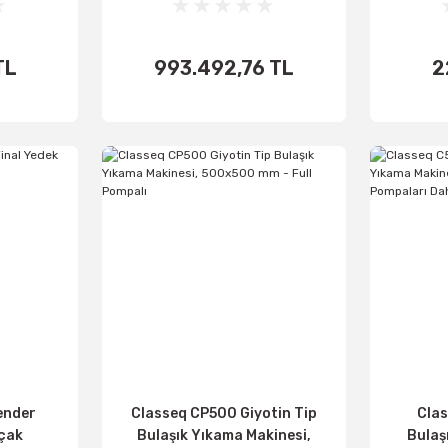
Makinesi
TL
993.492,76 TL
2
اضف الى
اض
الأساطير
ال
ender
Classeq CP500 Giyotin Tip
Clas
ıçak
Bulaşık Yıkama Makinesi,
Bulaş