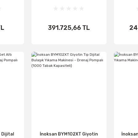
500x500 mm - Full Pompalı
Makin
P
TL
391.725,66 TL
24
اضف الى
اض
الأساطير
ال
Dijital
İnoksan BYM102XT Giyotin
İnoksan