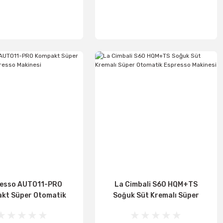
اسأل عن السعر
اسأل عن السعر
esso AUTO11-PRO
La Cimbali S60 HQM+TS
kt Süper Otomatik
Soğuk Süt Kremalı Süper
presso Makinesi
Otomatik Espresso Makinesi