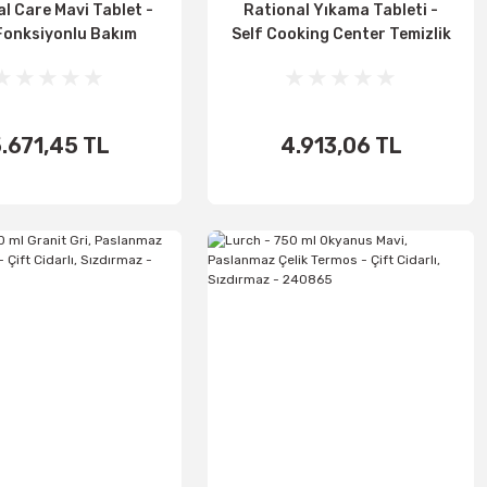
l Care Mavi Tablet -
Rational Yıkama Tableti -
Fonksiyonlu Bakım
Self Cooking Center Temizlik
 150 Adet (56.00.562)
Tableti 100 Adet (56.00.210)
.671,45 TL
4.913,06 TL
اضف الى
اضف الى
الأساطير
الأساطير