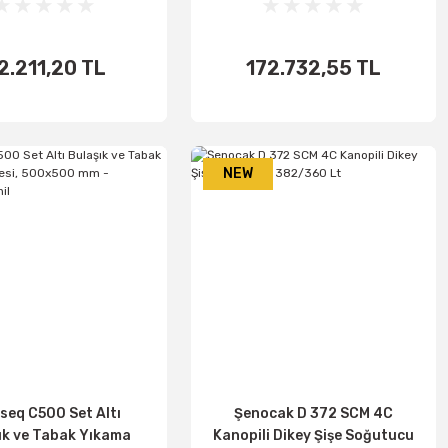
Temizlemeli
2.211,20 TL
172.732,55 TL
اضف الى
اضف الى
الأساطير
الأساطير
NEW
seq C500 Set Altı
Şenocak D 372 SCM 4C
ık ve Tabak Yıkama
Kanopili Dikey Şişe Soğutucu