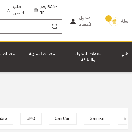
رقم IBAN-
طلب
TR
التصدير
دخول
سلة
الأعضاء
طبي
معدات التنظيف
معدات المناولة
معدات س
والنظافة
bro
GMG
Can Can
Samixir
By K