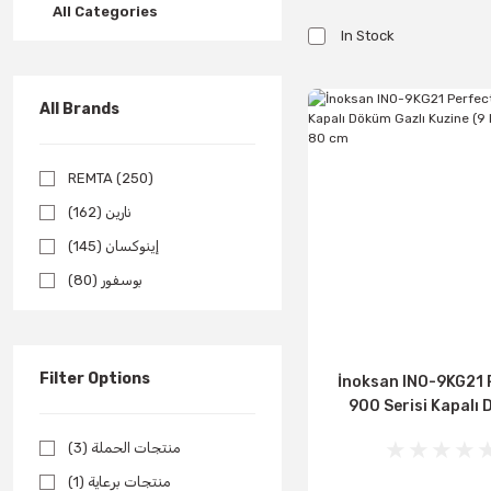
All Categories
In Stock
All Brands
REMTA (250)
نارين (162)
إينوكسان (145)
بوسفور (80)
الصخور (71)
كامبرو (69)
Filter Options
İnoksan INO-9KG21 
GMG (66)
900 Serisi Kapalı
يمكن يمكن (57)
Gazlı Kuzine (9 kW, D
منتجات الحملة (3)
Samixir (55)
80 cm
منتجات برعاية (1)
By Kitchen (48)