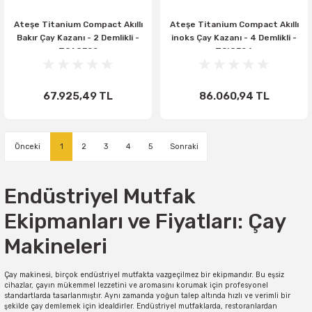
Ateşe Titanium Compact Akıllı
Ateşe Titanium Compact Akıllı
Bakır Çay Kazanı - 2 Demlikli -
inoks Çay Kazanı - 4 Demlikli -
TCAGE02
TCIGE04
67.925,49 TL
86.060,94 TL
1
2
3
4
5
Endüstriyel Mutfak
Ekipmanları ve Fiyatları: Çay
Makineleri
Çay makinesi, birçok endüstriyel mutfakta vazgeçilmez bir ekipmandır. Bu eşsiz
cihazlar, çayın mükemmel lezzetini ve aromasını korumak için profesyonel
standartlarda tasarlanmıştır. Aynı zamanda yoğun talep altında hızlı ve verimli bir
şekilde çay demlemek için idealdirler. Endüstriyel mutfaklarda, restoranlardan