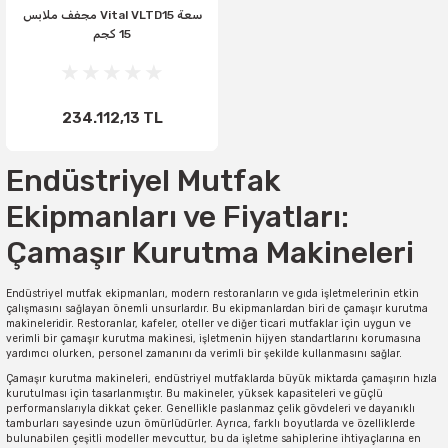
مجفف ملابس Vital VLTD15 سعة
15 كجم
234.112,13 TL
Endüstriyel Mutfak
Ekipmanları ve Fiyatları:
Çamaşır Kurutma Makineleri
Endüstriyel mutfak ekipmanları, modern restoranların ve gıda işletmelerinin etkin
çalışmasını sağlayan önemli unsurlardır. Bu ekipmanlardan biri de çamaşır kurutma
makineleridir. Restoranlar, kafeler, oteller ve diğer ticari mutfaklar için uygun ve
verimli bir çamaşır kurutma makinesi, işletmenin hijyen standartlarını korumasına
yardımcı olurken, personel zamanını da verimli bir şekilde kullanmasını sağlar.
Çamaşır kurutma makineleri, endüstriyel mutfaklarda büyük miktarda çamaşırın hızla
kurutulması için tasarlanmıştır. Bu makineler, yüksek kapasiteleri ve güçlü
performanslarıyla dikkat çeker. Genellikle paslanmaz çelik gövdeleri ve dayanıklı
tamburları sayesinde uzun ömürlüdürler. Ayrıca, farklı boyutlarda ve özelliklerde
bulunabilen çeşitli modeller mevcuttur, bu da işletme sahiplerine ihtiyaçlarına en