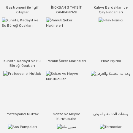
Gastronomi ile ilgili
İNOKSAN 3 TAKSİT
Kahve Bardakları ve
Kitaplar
KAMPANYASI
Çay Fincanları
Künefe, Kadayıf ve Su
Pamuk Şeker Makineleri
Pilav Pişirici
Böreği Ocakları
وحدات الخدمة والعرض
Sebze ve Meyve
Profesyonel Mutfak
Kurutucular