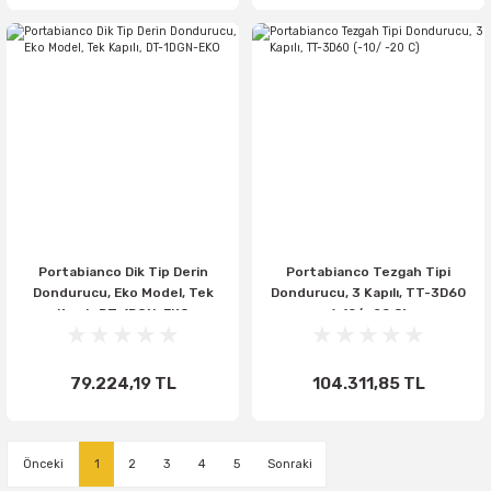
Portabianco Dik Tip Derin
Portabianco Tezgah Tipi
Dondurucu, Eko Model, Tek
Dondurucu, 3 Kapılı, TT-3D60
Kapılı, DT-1DGN-EKO
(-10/ -20 C)
79.224,19 TL
104.311,85 TL
1
2
3
4
5