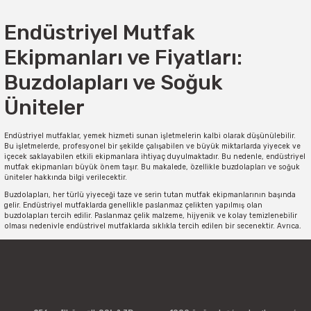
Endüstriyel Mutfak
Ekipmanları ve Fiyatları:
Buzdolapları ve Soğuk
Üniteler
Endüstriyel mutfaklar, yemek hizmeti sunan işletmelerin kalbi olarak düşünülebilir.
Bu işletmelerde, profesyonel bir şekilde çalışabilen ve büyük miktarlarda yiyecek ve
içecek saklayabilen etkili ekipmanlara ihtiyaç duyulmaktadır. Bu nedenle, endüstriyel
mutfak ekipmanları büyük önem taşır. Bu makalede, özellikle buzdolapları ve soğuk
üniteler hakkında bilgi verilecektir.
Buzdolapları, her türlü yiyeceği taze ve serin tutan mutfak ekipmanlarının başında
gelir. Endüstriyel mutfaklarda genellikle paslanmaz çelikten yapılmış olan
buzdolapları tercih edilir. Paslanmaz çelik malzeme, hijyenik ve kolay temizlenebilir
olması nedeniyle endüstriyel mutfaklarda sıklıkla tercih edilen bir seçenektir. Ayrıca,
buzdolaplarının kapasitesi de büyük önem taşır. İşletmenizin ihtiyaçlarına göre farklı
boyutlarda buzdolapları bulunmaktadır.
Soğuk üniteler ise genellikle yiyeceklerin saklanması ve sergilenmesi için kullanılır.
Bu üniteler, genellikle büfelerde, restoranlarda veya süpermarketlerde görülür. Soğuk
ünitelerin farklı çeşitleri ve boyutları bulunmaktadır. Bazı modeller, yiyeceklerin
sergilenmesi için şeffaf cam kapılara sahipken diğerleri ise sadece depolama
amaçlıdır.