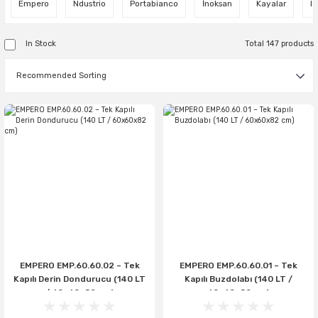
Empero
Ndustrio
Portabianco
İnoksan
Kayalar
L
In Stock
Total 147 products
EMPERO EMP.60.60.02 – Tek
EMPERO EMP.60.60.01 – Tek
Kapılı Derin Dondurucu (140 LT
Kapılı Buzdolabı (140 LT /
/ 60x60x82 cm)
60x60x82 cm)