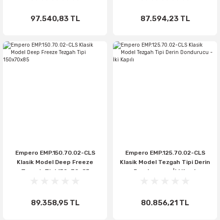
97.540,83 TL
87.594,23 TL
Empero EMP.150.70.02-CLS
Empero EMP.125.70.02-CLS
Klasik Model Deep Freeze
Klasik Model Tezgah Tipi Derin
Tezgah Tipi 150x70x85
Dondurucu - İki Kapılı
89.358,95 TL
80.856,21 TL