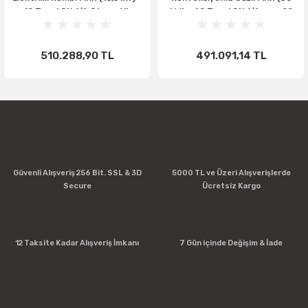
10 Tepsi GN 1/1, Otomatik
kW) - 40 Tepsi GN 1/1 veya 20
Yıkamalı
Tepsi GN 2/1, Mobil Arabalı
510.288,90 TL
491.091,14 TL
Güvenli Alışveriş 256 Bit. SSL & 3D
5000 TL ve Üzeri Alışverişlerde
Secure
Ücretsiz Kargo
12 Taksite Kadar Alışveriş İmkanı
7 Gün içinde Değişim & İade