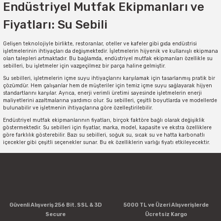
Endüstriyel Mutfak Ekipmanları ve
Fiyatları: Su Sebili
Gelişen teknolojiyle birlikte, restoranlar, oteller ve kafeler gibi gıda endüstrisi
işletmelerinin ihtiyaçları da değişmektedir. İşletmelerin hijyenik ve kullanışlı ekipmana
olan talepleri artmaktadır. Bu bağlamda, endüstriyel mutfak ekipmanları özellikle su
sebilleri, bu işletmeler için vazgeçilmez bir parça haline gelmiştir.
Su sebilleri, işletmelerin içme suyu ihtiyaçlarını karşılamak için tasarlanmış pratik bir
çözümdür. Hem çalışanlar hem de müşteriler için temiz içme suyu sağlayarak hijyen
standartlarını karşılar. Ayrıca, enerji verimli üretimi sayesinde işletmelerin enerji
maliyetlerini azaltmalarına yardımcı olur. Su sebilleri, çeşitli boyutlarda ve modellerde
bulunabilir ve işletmenin ihtiyaçlarına göre özelleştirilebilir.
Endüstriyel mutfak ekipmanlarının fiyatları, birçok faktöre bağlı olarak değişiklik
göstermektedir. Su sebilleri için fiyatlar, marka, model, kapasite ve ekstra özelliklere
göre farklılık gösterebilir. Bazı su sebilleri, soğuk su, sıcak su ve hatta karbonatlı
içecekler gibi çeşitli seçenekler sunar. Bu ek özelliklerin varlığı fiyatı etkileyecektir.
Öte yandan, bir işletme için endüstriyel mutfak ekipmanlarının fiyatı sadece ilk
yatırım maliyetini kapsamaz. Ayrıca, kullanım süresi boyunca enerji tüketimi, bakım
ve onarım maliyetleri de göz önünde bulundurulmalıdır. Ucuz bir su sebilinin uzun
vadede daha yüksek enerji maliyetleri ve daha sık arıza riski taşıyabileceği
unutulmamalıdır.
Endüstriyel mutfak ekipmanları, işletmelerin verimliliğini artırmak ve hijyen
standartlarını korumak için hayati öneme sahiptir. Su sebilleri, içme suyu ihtiyaçlarını
Güvenli Alışveriş 256 Bit. SSL & 3D
5000 TL ve Üzeri Alışverişlerde
karşılamak için ideal bir seçenektir. Ancak, işletmenin ihtiyaçlarını ve bütçesini
Secure
Ücretsiz Kargo
dikkate alarak doğru modeli seçmek önemlidir. İyi bir araştırma yaparak, uygun fiyatlı