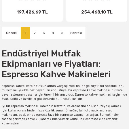
197.426,69 TL
254.468,10 TL
1
2
3
4
5
Endüstriyel Mutfak
Ekipmanları ve Fiyatları:
Espresso Kahve Makineleri
Espresso kahve, kafein tutkunlarının vazgeçilmezi haline gelmiştir. Bu nedenle, onu
mükemmel şekilde hazırlayabilen endüstriyel bir espresso kahve makinesi, bir kafe
veya restoranın başarısı için önemli bir unsurdur. Espresso kahve makinesi seçiminde
fiyat, kalite ve özellikler göz önünde bulundurulmalıdır.
İyi bir espresso makinesi, kahvenin lezzetini ve aromasını en üst düzeye çıkarmak
için kullanıcılara birden fazla özellik sunar. Örneğin, tam otomatik espresso
makinaları, basit bir dokunuşla taze bir espresso yapmanızı sağlar. Bu makineler,
sadece çekirdek kahve kullanarak bile yüksek kaliteli bir espresso elde etmenizi
kolaylaştırır.