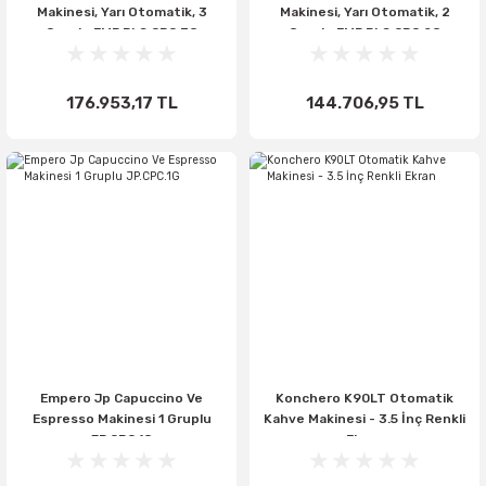
Makinesi, Yarı Otomatik, 3
Makinesi, Yarı Otomatik, 2
Gruplu EMP.PLS.CPC.3G
Gruplu EMP.PLS.CPC.2G
176.953,17 TL
144.706,95 TL
Empero Jp Capuccino Ve
Konchero K90LT Otomatik
Espresso Makinesi 1 Gruplu
Kahve Makinesi - 3.5 İnç Renkli
JP.CPC.1G
Ekran