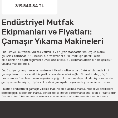
319.843,34 TL
Endüstriyel Mutfak
Ekipmanları ve Fiyatları:
Çamaşır Yıkama Makineleri
Endüstriyel mutfaklar, yüksek verimlilik ve hijyen standartlarına uygun olarak
çalışmak zorundadır. Bu nedenle, profesyonel bir mutfak için gerekli olan
ekipmanların doğru seçilmesi büyük önem taşır. Bu ekipmanlardan biri de çamaşır
yıkama makineleridir.
Endüstriyel çamaşır yıkama makineleri, ticari mutfaklarda büyük miktarlarda kirli
çamaşırların hızlı ve etkili bir şekilde temizlenmesini sağlar. Bu makineler, güçlü
motorları ve özel tasarımları sayesinde yoğun kullanıma dayanıklıdır. Aynı zamanda
geniş kapasiteleriyle, büyük miktardaki çamaşırları aynı anda yıkama imkanı sunar.
Fiyatlar, endüstriyel çamaşır yıkama makineleri arasında marka, model ve özelliklere
göre değişiklik gösterir. Marka, genellikle kalite ve performansı etkileyen bir faktördür.
Örneğin, ünlü bir markanın çamaşır yıkama makinesi daha pahalı olabilir ancak
sağlam yapısı ve uzun ömürlü kullanımıyla yatırımınıza değer katabilir.
Ayrıca, çamaşır yıkama makinesinin kapasitesi de fiyatı etkileyen bir faktördür.
Yüksek kapasiteli makineler genellikle daha yüksek fiyatlarla gelirken, daha küçük
işletmeler için daha uygun olan düşük kapasiteli modeller de mevcuttur.