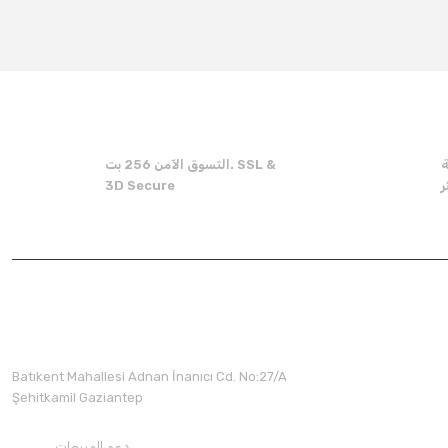
Thank you for your feedback and suggestions.
Product image is poor quality, corrupted, or not viewable.
Missing information in the product description.
Errors in product information.
Product is more expensive than on other sites.
ة
التسوق الآمن 256 بت. SSL &
There should be other alternatives to this product.
3D Secure
Batıkent Mahallesi Adnan İnanıcı Cd. No:27/A
Şehitkamil Gaziantep
دعم المبيعات