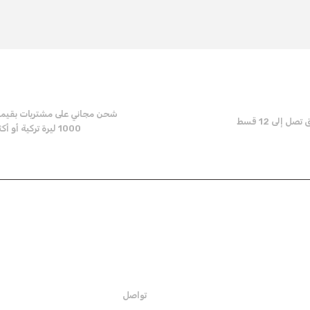
Be the first to comment on this product!
Write a Comment
شحن مجاني على مشتريات بقيم
ل إلى 12 قسط
1000 ليرة تركية أو أكثر
Send
المؤسية
تواصل