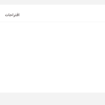
اقتراحات
t's price, image, description, or any other insufficient areas.