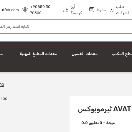
طلب
أين
+90850 30
مدونة
utfak.com
الشركات
كرغوم؟
70300
طح المكتب
معدات الغسيل
معدات المطبخ المهنية
ما
ثيرم
AVATHERM
0.0 نتيجة - 0 تعليق