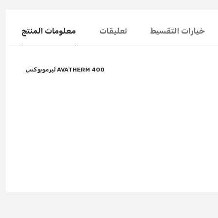
خيارات التقسيط
تعليقات
معلومات المنتج
ثيرموبوكس AVATHERM 400
You can use the suggestion form to submit feedback on the produc