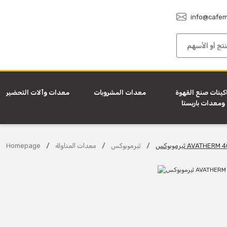
info@cafem
كينات صنع القهوة
معدات المشروبات
معدات وآلات التحضير
ومعدات باريستا
وبوكس AVATHERM 400
ثيرموبوكس
معدات المناولة
Homepage