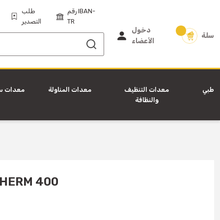
رقم IBAN-
طلب
TR
التصدير
دخول
سلة
الأعضاء
طبي
معدات التنظيف
معدات المناولة
معدات س
والنظافة
ثيرموبوكس  400