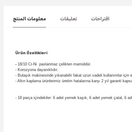
اقتراحات
تعليقات
معلومات المنتج
Ürün Özellikleri
-
18/10 Cr-Ni paslanmaz çelikten mamüldür.
- Korozyona dayanıklıdır.
-
Bulaşık makinesinde yıkanabilir fakat uzun vadeli kullanımlar için e
- Altın kaplama ürünlerimiz üretim hatalarına karşı 2 yıl garanti kap
- 18 parça içindekiler: 6 adet yemek kaşık, 6 adet yemek çatal, 6 