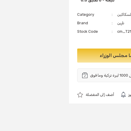
0.0 نتيجة - 0 تعليق
سكاكين
Category
نارين
Brand
Stock Code
cm_T2
ا مجلس الوزراء
ز