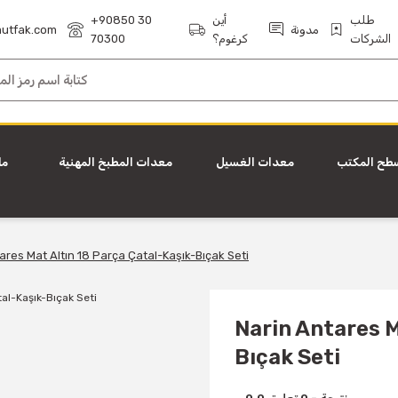
طلب
أين
+90850 30
مدونة
utfak.com
الشركات
كرغوم؟
70300
طح المكتب
معدات الغسيل
معدات المطبخ المهنية
ما
ares Mat Altın 18 Parça Çatal-Kaşık-Bıçak Seti
Narin Antares M
Bıçak Seti