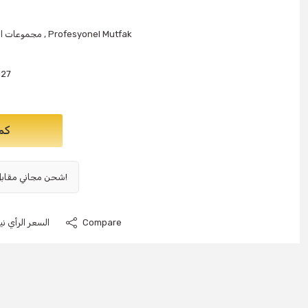
Profesyonel Mutfak
,
مجموعات ال
127
كم
شحن مجاني مقابل 1000 ليرة تركية وما فوق!
Compare
السعر الرأي نيو