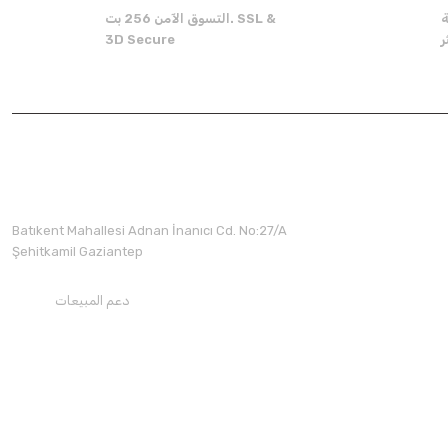
Product is more expensive than on other sites.
ة
التسوق الآمن 256 بت. SSL &
There should be other alternatives to this product.
3D Secure
Batıkent Mahallesi Adnan İnanıcı Cd. No:27/A
Şehitkamil Gaziantep
دعم المبيعات
+90850 30 70300