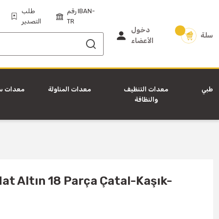
رقم IBAN-
طلب
TR
التصدير
دخول
سلة
الأعضاء
طبي
معدات التنظيف
معدات المناولة
معدات س
والنظافة
at Altın 18 Parça Çatal-Kaşık-