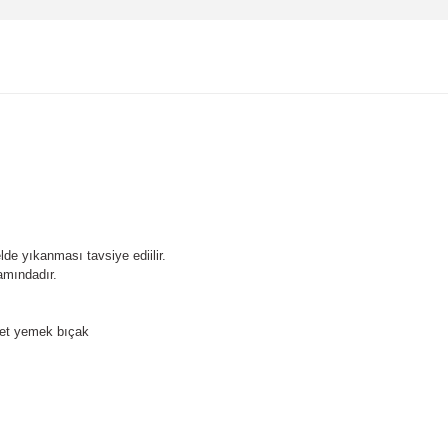
lde yıkanması tavsiye ediilir.
samındadır.
adet yemek bıçak