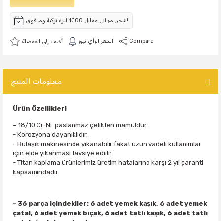
شحن مجاني مقابل 1000 ليرة تركية وما فوق!
Compare
السعر الرأي نيوز
معلومات المنتج
Ürün Özellikleri
-
18/10 Cr-Ni paslanmaz çelikten mamüldür.
- Korozyona dayanıklıdır.
- Bulaşık makinesinde yıkanabilir fakat uzun vadeli kullanımlar
için elde yıkanması tavsiye ediilir.
- Titan kaplama ürünlerimiz üretim hatalarına karşı 2 yıl garanti
kapsamındadır.
- 36 parça içindekiler: 6 adet yemek kaşık, 6 adet yemek
çatal, 6 adet yemek bıçak, 6 adet tatlı kaşık, 6 adet tatlı