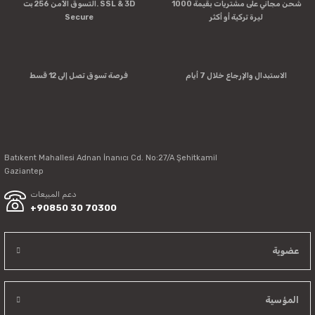
شحن مجاني على مشتريات بقيمة 1000
التسوق الآمن 256 بت. SSL & 3D
Missing information in the product description.
ليرة تركية أو أكثر
Secure
Errors in product information.
Product is more expensive than on other sites.
There should be other alternatives to this product.
الاستبدال والإرجاع خلال 7 أيام
فرصة تسوق تصل إلى 12 قسط
Batıkent Mahallesi Adnan İnanıcı Cd. No:27/A Şehitkamil
Send
Gaziantep
دعم المبيعات
+90850 30 70300
عضوية
المؤسية