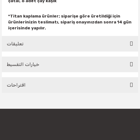
çatal, 6 adet çay kaşık
*Titan kaplama ürünler; siparişe göre üretildiği için
ürünlerinizin teslimatı, sipariş onayınızdan sonra 14 gün
içerisinde yapılır.
تعليقات
خيارات التقسيط
Be the first to comment on this product!
اقتراحات
Write a Comment
You can use the suggestion form to submit feedback on the
product's price, image, description, or any other insufficient
areas.
Thank you for your feedback and suggestions.
Product image is poor quality, corrupted, or not viewable.