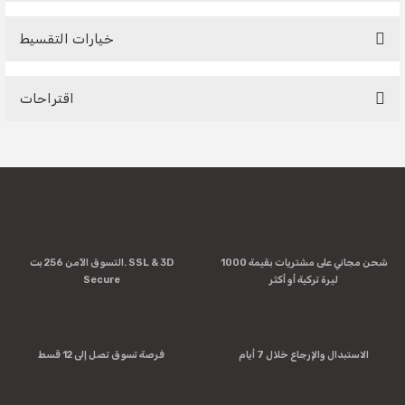
خيارات التقسيط
Be the first to comment on this product!
اقتراحات
Write a Comment
You can use the suggestion form to submit feedback on the
product's price, image, description, or any other insufficient
areas.
Thank you for your feedback and suggestions.
Product image is poor quality, corrupted, or not viewable.
شحن مجاني على مشتريات بقيمة 1000
التسوق الآمن 256 بت. SSL & 3D
Missing information in the product description.
ليرة تركية أو أكثر
Secure
Errors in product information.
Product is more expensive than on other sites.
There should be other alternatives to this product.
الاستبدال والإرجاع خلال 7 أيام
فرصة تسوق تصل إلى 12 قسط