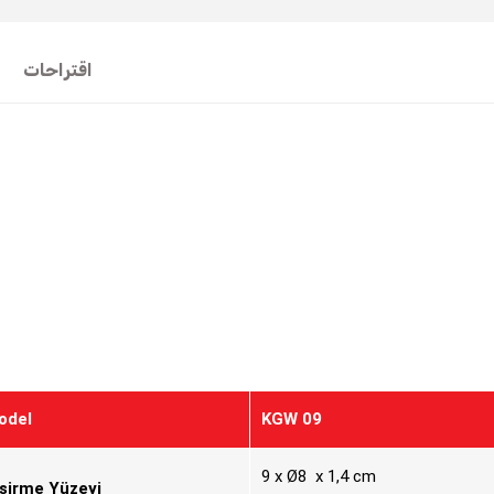
اقتراحات
odel
KGW 09
9 x Ø8 x 1,4 cm
işirme Yüzeyi