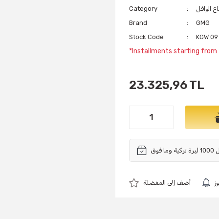
ع الوافل
Category
Brand
GMG
Stock Code
KGW 09
*Installments starting from 
23.325,96 TL
ز