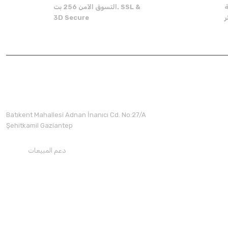
ة
التسوق الآمن 256 بت. SSL &
There should be other alternatives to this product.
3D Secure
Batıkent Mahallesi Adnan İnanıcı Cd. No:27/A
Şehitkamil Gaziantep
دعم المبيعات
+90850 30 70300
تحميل تطبيقنا
تابعنا على وسائل التواصل الاجتماعي