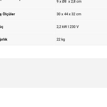
9 x Ø8 x 2,8 cm
ş Ölçüler
30 x 44 x 32 cm
üç
2,2 kW I 230 V
ırlık
22 kg
t's price, image, description, or any other insufficient areas.
Be the first to comment on this product!
Write a Comment