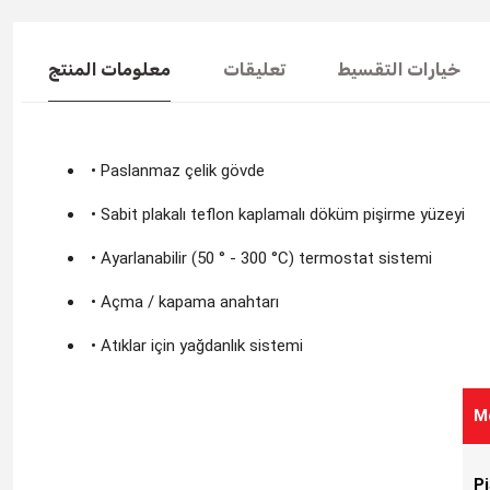
خيارات التقسيط
تعليقات
معلومات المنتج
• Paslanmaz çelik gövde
• Sabit plakalı teflon kaplamalı döküm pişirme yüzeyi
• Ayarlanabilir (50 ° - 300 °C) termostat sistemi
• Açma / kapama anahtarı
• Atıklar için yağdanlık sistemi
M
P