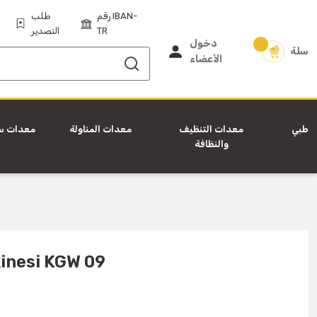
رقم IBAN-
طلب
TR
التصدير
دخول
سلة
الأعضاء
طبي
معدات التنظيف
معدات المناولة
معدات س
والنظافة
inesi KGW 09