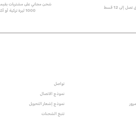
شحن مجاني على مشتريات بقيم
ل إلى 12 قسط
1000 ليرة تركية أو أكثر
Send
المؤسية
تواصل
نموذج الاتصال
رور
نموذج إشعار التحويل
تتبع الشحنات
الشهادات
قم ب