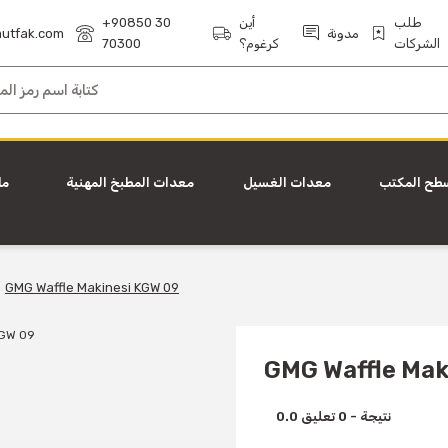
طلب
أين
+90850 30
مدونة
utfak.com
الشركات
كرغوم؟
70300
طح المكتب
معدات الغسيل
معدات المطبخ المهنية
ما
GMG Waffle Makinesi KGW 09
GMG Waffle Mak
0.0 نتيجة - 0 تعليق