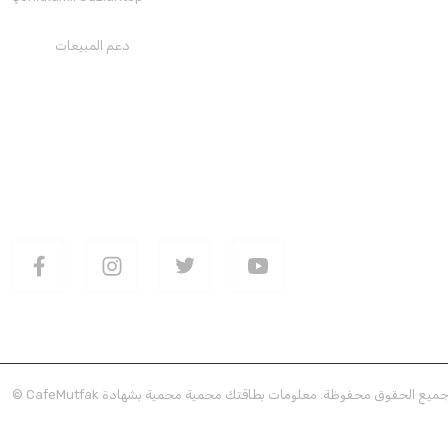
Bravilor Bonamat THA Hızlı Filtre Kahve Makinesi
دعم المبيعات
+90850 30 70300
48.147,79 TL
اضف الى الأساطير
تحميل تطبيقنا
تابعنا على وسائل التواصل الاجتماعي