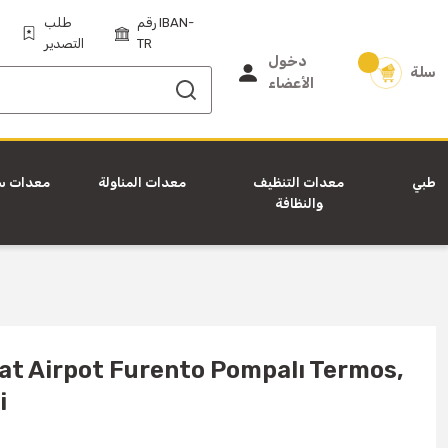
رقم IBAN-
طلب
TR
التصدير
دخول
سلة
الأعضاء
طبي
معدات التنظيف
معدات المناولة
معدات س
والنظافة
at Airpot Furento Pompalı Termos,
i