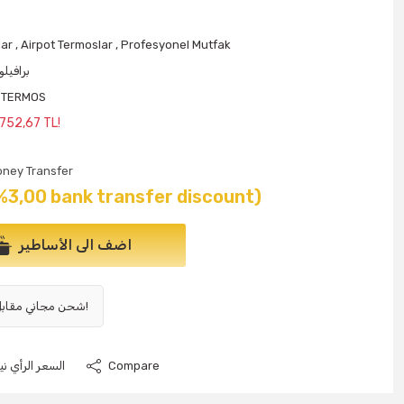
lar
,
Airpot Termoslar
,
Profesyonel Mutfak
برافيلو
 TERMOS
 752,67 TL!
ney Transfer
%3,00 bank transfer discount)
اضف الى الأساطير
شحن مجاني مقابل 1000 ليرة تركية وما فوق!
Compare
السعر الرأي نيو