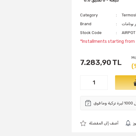
0.0 نتيجة - 0 تعليق
Category
Termos
ر بونامات
Brand
Stock Code
AIRPOT
*Installments starting from
Mo
7.283,90 TL
(
ز