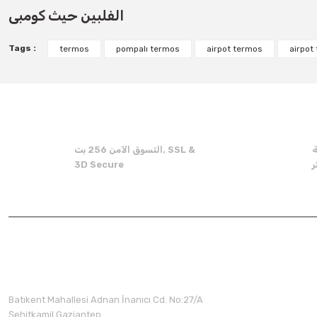
الفلبين حيث كومبى
Product image is poor quality, corrupted, or not viewable.
Missing information in the product description.
Tags :
termos
pompalı termos
airpot termos
airpot
Errors in product information.
Product is more expensive than on other sites.
There should be other alternatives to this product.
ة
التسوق الآمن 256 بت. SSL &
3D Secure
Batıkent Mahallesi Adnan İnanıcı Cd. No:27/A
Şehitkamil Gaziantep