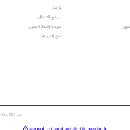
تواصل
نموذج الاتصال
رور
نموذج إشعار التحويل
تتبع الشحنات
الشهادات
قم ب
© CafeMutfak جميع الحقوق محفوظة. معلومات بطاقتك محمية محمية بشهادة SSL 256 بت.
ile
ideasoft
e-