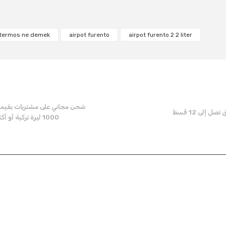
Write a Comment
 termos ne demek
airpot furento
airpot furento 2 2 liter
شحن مجاني على مشتريات بقيم
ل إلى 12 قسط
1000 ليرة تركية أو أكثر
Send
المؤسية