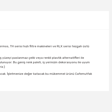
rmos, TH serisi hızlı filtre makineleri ve RLX serisi tezgah üstü
yüzeyi paslanmaz çelik veya renkli plastik alternatifleri ile
bulunuyor. Bu geniş renk paleti, iş yerinizin dekorasyonu ile uyum
iz.)
ı olacak. İşletmenize değer katacak bu mükemmel ürünü
Cafemutfak