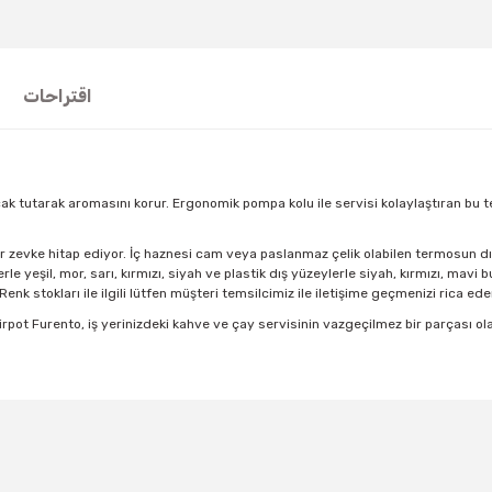
اقتراحات
ak tutarak aromasını korur. Ergonomik pompa kolu ile servisi kolaylaştıran bu te
r zevke hitap ediyor. İç haznesi cam veya paslanmaz çelik olabilen termosun dış 
 yeşil, mor, sarı, kırmızı, siyah ve plastik dış yüzeylerle siyah, kırmızı, mavi 
nk stokları ile ilgili lütfen müşteri temsilcimiz ile iletişime geçmenizi rica eder
 Airpot Furento, iş yerinizdeki kahve ve çay servisinin vazgeçilmez bir parças
t's price, image, description, or any other insufficient areas.
Be the first to comment on this product!