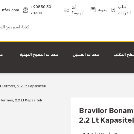
طلب
أين
+90850 30
مدونة
utfak.com
الشركات
كرغوم؟
70300
طح المكتب
معدات الغسيل
معدات المطبخ المهنية
ما
Termos, 2.2 Lt Kapasiteli
Bravilor Bonam
2.2 Lt Kapasitel