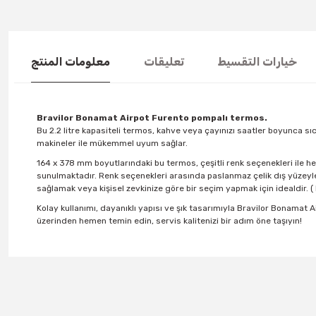
خيارات التقسيط
تعليقات
معلومات المنتج
Bravilor Bonamat Airpot Furento pompalı termos.
Bu 2.2 litre kapasiteli termos, kahve veya çayınızı saatler boyunca sıc
makineler ile mükemmel uyum sağlar.
164 x 378 mm boyutlarındaki bu termos, çeşitli renk seçenekleri ile he
sunulmaktadır. Renk seçenekleri arasında paslanmaz çelik dış yüzeylerle
sağlamak veya kişisel zevkinize göre bir seçim yapmak için idealdir. ( Re
Kolay kullanımı, dayanıklı yapısı ve şık tasarımıyla Bravilor Bonamat
üzerinden hemen temin edin, servis kalitenizi bir adım öne taşıyın!
You can use the suggestion form to submit feedback on the produc
Thank you for your feedback and suggestions.