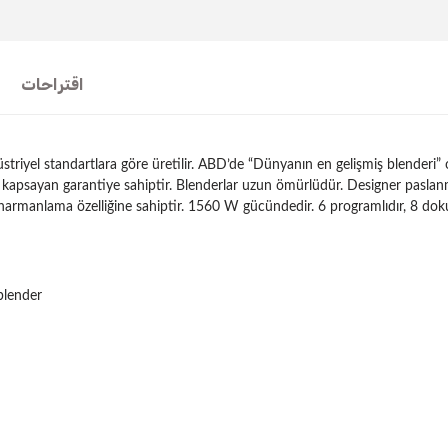
اقتراحات
riyel standartlara göre üretilir. ABD’de “Dünyanın en gelişmiş blenderi” 
rı kapsayan garantiye sahiptir. Blenderlar uzun ömürlüdür. Designer pasla
armanlama özelliğine sahiptir. 1560 W gücündedir. 6 programlıdır, 8 doku
blender