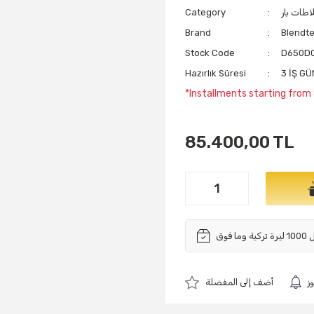
اطات بار
Category
Brand
Blendt
Stock Code
D650D0
Hazırlık Süresi
3 İŞ G
*Installments starting from
85.400,00 TL
ز