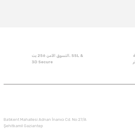
You can use the suggestion form to submit feedback on the produc
Thank you for your feedback and suggestions.
Product image is poor quality, corrupted, or not viewable.
Missing information in the product description.
Errors in product information.
Product is more expensive than on other sites.
ة
التسوق الآمن 256 بت. SSL &
There should be other alternatives to this product.
3D Secure
Batıkent Mahallesi Adnan İnanıcı Cd. No:27/A
Şehitkamil Gaziantep