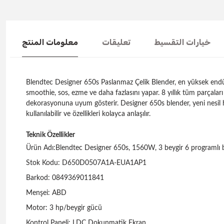
خيارات التقسيط
تعليقات
معلومات المنتج
Blendtec Designer 650s Paslanmaz Çelik Blender, en yüksek endüst
smoothie, sos, ezme ve daha fazlasını yapar. 8 yıllık tüm parçala
dekorasyonuna uyum gösterir. Designer 650s blender, yeni nesil h
kullanılabilir ve özellikleri kolayca anlaşılır.
Teknik Özellikler
Ürün Adı:Blendtec Designer 650s, 1560W, 3 beygir 6 programlı 
Stok Kodu: D650D0507A1A-EUA1AP1
Barkod: 0849369011841
Menşei: ABD
Motor: 3 hp/beygir gücü
Kontrol Paneli: LDC Dokunmatik Ekran