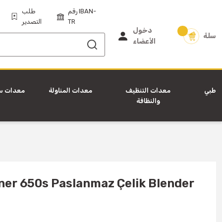
رقم IBAN-
طلب
TR
التصدير
دخول
سلة
الأعضاء
طبي
معدات التنظيف
معدات المناولة
معدات س
والنظافة
ner 650s Paslanmaz Çelik Blender