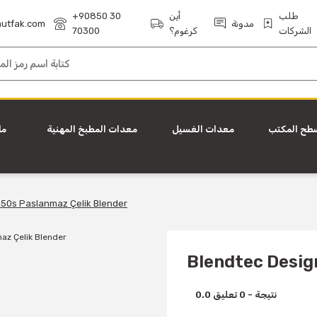
طلب
أين
+90850 30
مدونة
utfak.com
الشركات
كرغوم؟
70300
طح المكتب
معدات الغسيل
معدات المطبخ المهنية
ما
650s Paslanmaz Çelik Blender
Blendtec Desig
0.0 نتيجة - 0 تعليق