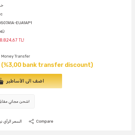
خل
ec
507A1A-EUA1AP1
ÜNÜ
 8.824,67 TL!
Money Transfer
(%3,00 bank transfer discount)
اضف الى الأساطير
شحن مجاني مقابل 1000 ليرة تركية وما فوق!
Compare
السعر الرأي نيو