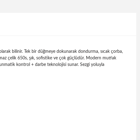
olarak bilinir. Tek bir düğmeye dokunarak dondurma, sıcak çorba,
nmaz çelik 650s, şık, sofistike ve çok güçlüdür. Modern mutfak
nmatik kontrol + darbe teknolojisi sunar. Sezgi yoluyla