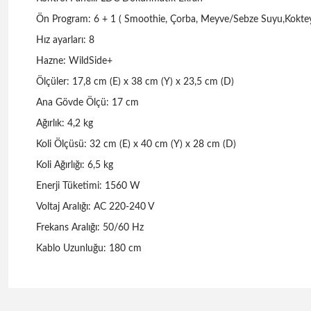
Ön Program: 6 + 1 ( Smoothie, Çorba, Meyve/Sebze Suyu,Kokt
Hız ayarları: 8
Hazne: WildSide+
Ölçüler: 17,8 cm (E) x 38 cm (Y) x 23,5 cm (D)
Ana Gövde Ölçü: 17 cm
Ağırlık: 4,2 kg
Koli Ölçüsü: 32 cm (E) x 40 cm (Y) x 28 cm (D)
Koli Ağırlığı: 6,5 kg
Enerji Tüketimi: 1560 W
Voltaj Aralığı: AC 220-240 V
Frekans Aralığı: 50/60 Hz
Kablo Uzunluğu: 180 cm