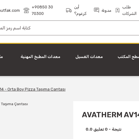
طلب
أين
+90850 30
مدونة
utfak.com
الشركات
كرغوم؟
70300
طح المكتب
معدات الغسيل
معدات المطبخ المهنية
ما
4 - Orta Boy Pizza Taşıma Çantası
​AVATHERM AV14
0.0 نتيجة - 0 تعليق