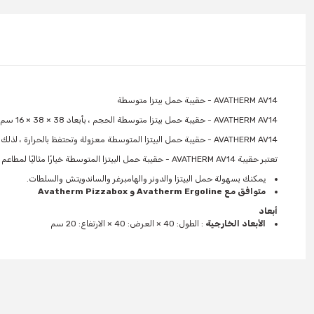
AVATHERM AV14 - حقيبة حمل بيتزا متوسطة
AVATHERM AV14 - حقيبة حمل بيتزا متوسطة الحجم ، بأبعاد 38 × 38 × 16 سم ، يمكنها حمل 5 بيتزا متوسطة الحجم كحد أقصى. إنه سهل الاستخدام حتى في الظروف القاسية ، وذلك بفضل نسيج النايلون عالي الجودة والسحابات القوية والنعل المتين.
AVATHERM AV14 - حقيبة حمل البيتزا المتوسطة معزولة وتحتفظ بالحرارة ، لذلك تظل البيتزا ساخنة وطازجة. بالإضافة إلى ذلك ، بفضل مقابضها المصممة خصيصًا والمقاومة للانزلاق ، يسهل حملها ويمكنك توصيل البيتزا الخاصة بك بأكثر الطرق أمانًا في عملك.
تعتبر حقيبة AVATHERM AV14 - حقيبة حمل البيتزا المتوسطة خيارًا مثاليًا لمطاعم توصيل البيتزا وشركات تقديم الطعام. بفضل هيكلها الصلب وقدرتها العالية على التحمل وخصائص العزل ، يمكنك تقديم البيتزا الطازجة والساخنة لعملائك.
يمكنك بسهولة حمل البيتزا والدونر والهامبرغر والساندويتش والسلطات.
متوافق مع Avatherm Ergoline و Avatherm Pizzabox
أبعاد
الأبعاد الخارجية
: الطول: 40 × العرض: 40 × الارتفاع: 20 سم