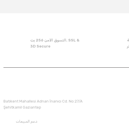
Product image is poor quality, corrupted, or not viewable.
Missing information in the product description.
Errors in product information.
Product is more expensive than on other sites.
ة
التسوق الآمن 256 بت. SSL &
There should be other alternatives to this product.
3D Secure
Batıkent Mahallesi Adnan İnanıcı Cd. No:27/A
Şehitkamil Gaziantep
دعم المبيعات
+90850 30 70300