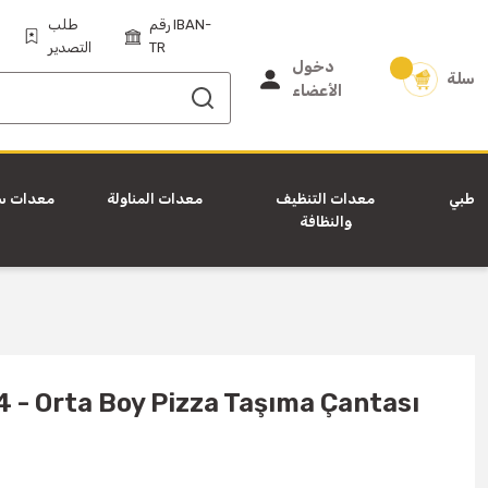
رقم IBAN-
طلب
TR
التصدير
دخول
سلة
الأعضاء
طبي
معدات التنظيف
معدات المناولة
معدات س
والنظافة
 - Orta Boy Pizza Taşıma Çantası