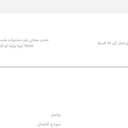
Be the first to comment on this product!
Write a Comment
شحن مجاني على مشتريات بقيم
ل إلى 12 قسط
1000 ليرة تركية أو أكثر
Send
المؤسية
تواصل
نموذج الاتصال