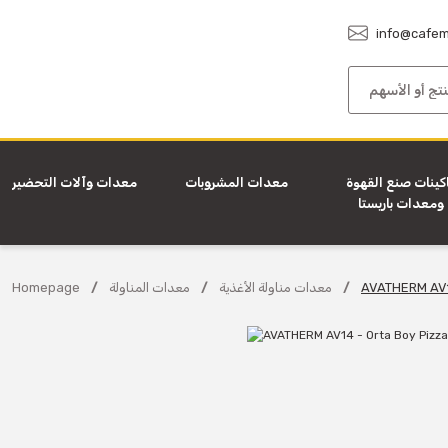
info@cafem
كينات صنع القهوة
معدات المشروبات
معدات وآلات التحضير
ومعدات باريستا
​AVATHERM AV1
معدات مناولة الأغذية
معدات المناولة
Homepage