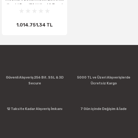
Kombi Fırın (52 kW) - 40 Tepsi
GN 1/1, Mobil Arabalı, Akıllı
Yıkama
1.014.751,34 TL
Güvenli Alışveriş 256 Bit. SSL & 3D
5000 TL ve Üzeri Alışverişlerde
Secure
Ücretsiz Kargo
12 Taksite Kadar Alışveriş İmkanı
7 Gün içinde Değişim & İade