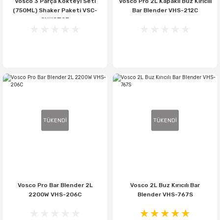
Vosco 3 Parça Kokteyl Seti
Vosco Pro 2L Kapaklı Buz Kırıcılı
(750ML) Shaker Paketi VSC-
Bar Blender VHS-212C
SHKST03
TÜKENDİ
TÜKENDİ
Vosco Pro Bar Blender 2L
Vosco 2L Buz Kırıcılı Bar
2200W VHS-206C
Blender VHS-767S