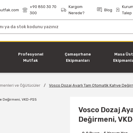
+90 850 30 70
Kargom
Kurum
utfak.com
Blog
300
Nerede?
Talep
i
Profesyonel
Çamaşırhane
Masa Üs
Mutfak
Ekipmanları
Ekipmanla
Ekipmanları
menleri ve Öğütücüler
Vosco Dozaj Ayarlı Tam Otomatik Kahve Deği
Vosco Dozaj Ay
Değirmeni, VK