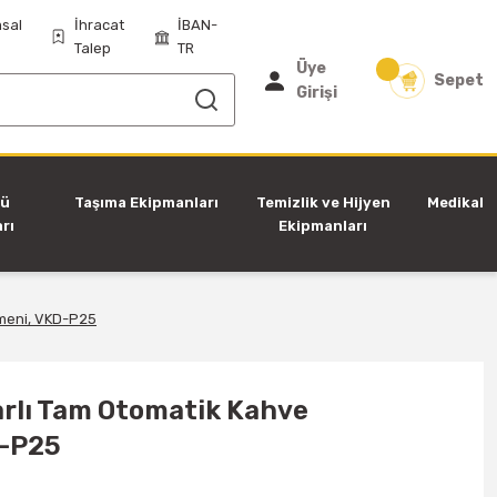
sal
İhracat
İBAN-
Talep
TR
Üye
Sepet
Girişi
tü
Taşıma Ekipmanları
Temizlik ve Hijyen
Medikal
rı
Ekipmanları
rmeni, VKD-P25
arlı Tam Otomatik Kahve
D-P25