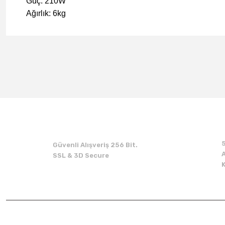
Güç: 210W
Ağırlık: 6kg
Beğendim
Ürün öncesinde sonrasında ilgileri kargo takibi çok iyiydi firmaya teşe
E... K... | 07/06/2024
Güvenli Alışveriş 256 Bit.
A
SSL & 3D Secure
Yorum Yaz