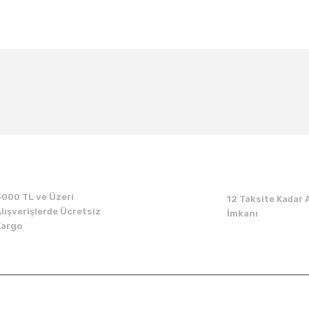
kkürler.
5000 TL ve Üzeri
12 Taksite Kadar A
lışverişlerde Ücretsiz
İmkanı
Kargo