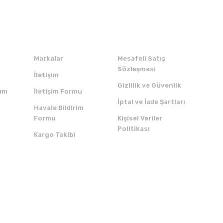
Kurumsal
Alışveriş
Markalar
Mesafeli Satış
Sözleşmesi
İletişim
Gizlilik ve Güvenlik
um
İletişim Formu
İptal ve İade Şartları
Havale Bildirim
Formu
Kişisel Veriler
Politikası
Kargo Takibi
ZI İNDİRİN
SERTİFİKALAR