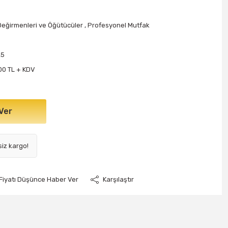
eğirmenleri ve Öğütücüler
,
Profesyonel Mutfak
25
00 TL + KDV
Ver
siz kargo!
Fiyatı Düşünce Haber Ver
Karşılaştır