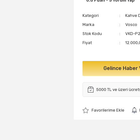
0.0 Puan - 5 Yorum Yap
Kategori
Kahve D
Marka
Vosco
Stok Kodu
VKD-P
Fiyat
12.000,
Gelince Haber 
5000 TL ve üzeri ücret