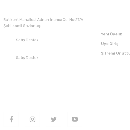
Üyelik
Batıkent Mahallesi Adnan İnanıcı Cd. No:27/A
Şehitkamil Gaziantep
Yeni Üyelik
Satış Destek
Üye Girişi
+90 532 412 94 51
Şifremi Unutt
Satış Destek
+90 850 30 70 300
SOSYAL MEDYADA BİZİ TAKİP EDİN
UYGULAMAMI