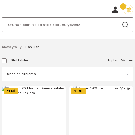
Anasayfa
Can Can
Stoktakiler
Toplam 66 ürün
YENİ
YENİ