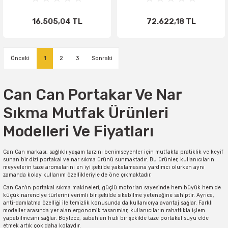
16.505,04 TL
72.622,18 TL
1
2
3
Can Can Portakar Ve Nar
Sıkma Mutfak Ürünleri
Modelleri Ve Fiyatları
Can Can markası, sağlıklı yaşam tarzını benimseyenler için mutfakta pratiklik ve keyif
sunan bir dizi portakal ve nar sıkma ürünü sunmaktadır. Bu ürünler, kullanıcıların
meyvelerin taze aromalarını en iyi şekilde yakalamasına yardımcı olurken aynı
zamanda kolay kullanım özellikleriyle de öne çıkmaktadır.
Can Can'ın portakal sıkma makineleri, güçlü motorları sayesinde hem büyük hem de
küçük narenciye türlerini verimli bir şekilde sıkabilme yeteneğine sahiptir. Ayrıca,
anti-damlatma özelliği ile temizlik konusunda da kullanıcıya avantaj sağlar. Farklı
modeller arasında yer alan ergonomik tasarımlar, kullanıcıların rahatlıkla işlem
yapabilmesini sağlar. Böylece, sabahları hızlı bir şekilde taze portakal suyu elde
etmek artık çok daha kolaydır.