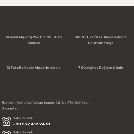
Yorum Yaz
Güvenli Alışveriş 256 Bit. SSL & 3D
5000 TL ve Üzeri Alışverişlerde
Secure
Ücretsiz Kargo
12 Taksite Kadar Alışveriş İmkanı
7 Gün içinde Değişim & İade
Batıkent Mahallesi Adnan İnanıcı Cd. No:27/A Şehitkamil
Gaziantep
Satış Destek
+90 532 412 94 51
Satış Destek