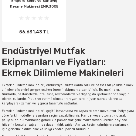
Empero Simit Ve Sandviç
Kesme Makinesi EMP.3005
56.631,43 TL
Endüstriyel Mutfak
Ekipmanları ve Fiyatları:
Ekmek Dilimleme Makineleri
Ekmek dilimleme makineleri, endüstriyel mutfaklarda hızlı ve hassas bir şekilde ekmek
dilimleme işlemini gerçekleştiren önemli ekipmanlardan biridir. Bu makineler,
fırınlarda, pastanelerde, otellerde, restoranlarda ve diğer gıda işletmelerinde yaygın
olarak kullanılır. Pratik ve verimli olmalarının yanı sıra, hijyen standartlarını da
karşılayarak zaman ve iş gücü tasarrufu sağlarlar.
Ekmek dilimleme makineleri, çeşitli boyutlarda ve kapasitelerde mevcuttur. İhtiyaçlara
göre farklı modeller arasından seçim yapabilirsiniz. Manuel veya otomatik olarak
çalışabilen bu makineler, genellikle paslanmaz çelik malzemeden üretilir, böylece
hijyenik koşullar sağlanır ve dayanıklılık sağlar. Ayrıca, kesim kalınlığını ayarlamak
için genellikle dilimleme kalınlığı kontrol paneli bulunur.