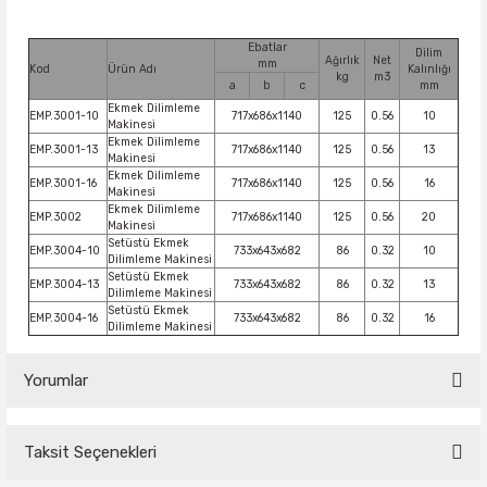
Ebatlar
Dilim
Ağırlık
Net
mm
Kod
Ürün Adı
Kalınlığı
kg
m3
a
b
c
mm
Ekmek Dilimleme
EMP.3001-10
717x686x1140
125
0.56
10
Makinesi
Ekmek Dilimleme
EMP.3001-13
717x686x1140
125
0.56
13
Makinesi
Ekmek Dilimleme
EMP.3001-16
717x686x1140
125
0.56
16
Makinesi
Ekmek Dilimleme
EMP.3002
717x686x1140
125
0.56
20
Makinesi
Setüstü Ekmek
EMP.3004-10
733x643x682
86
0.32
10
Dilimleme Makinesi
Setüstü Ekmek
EMP.3004-13
733x643x682
86
0.32
13
Dilimleme Makinesi
Setüstü Ekmek
EMP.3004-16
733x643x682
86
0.32
16
Dilimleme Makinesi
Yorumlar
Taksit Seçenekleri
Bu ürüne ilk yorumu siz yapın!