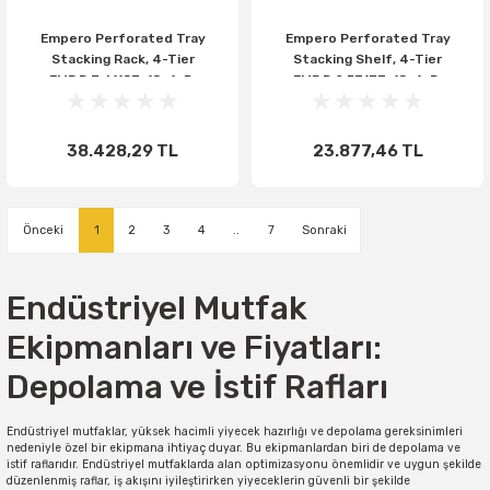
Empero Perforated Tray
Empero Perforated Tray
Stacking Rack, 4-Tier
Stacking Shelf, 4-Tier
EMP.D.3.61183-18-4-D,
EMP.D.2.53137-18-4-D,
610X1830X1800, 304 Quality
530X1370X1800, 201 Quality
38.428,29 TL
23.877,46 TL
1
2
3
4
..
7
Endüstriyel Mutfak
Ekipmanları ve Fiyatları:
Depolama ve İstif Rafları
Endüstriyel mutfaklar, yüksek hacimli yiyecek hazırlığı ve depolama gereksinimleri
nedeniyle özel bir ekipmana ihtiyaç duyar. Bu ekipmanlardan biri de depolama ve
istif raflarıdır. Endüstriyel mutfaklarda alan optimizasyonu önemlidir ve uygun şekilde
düzenlenmiş raflar, iş akışını iyileştirirken yiyeceklerin güvenli bir şekilde