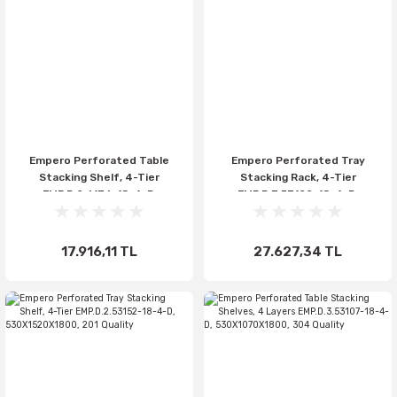
Empero Perforated Table
Empero Perforated Tray
Stacking Shelf, 4-Tier
Stacking Rack, 4-Tier
EMP.D.2.6176-18-4-D,
EMP.D.3.53122-18-4-D,
610X760X1800, 201 Quality
530X1220X1800, 304 Quality
17.916,11 TL
27.627,34 TL