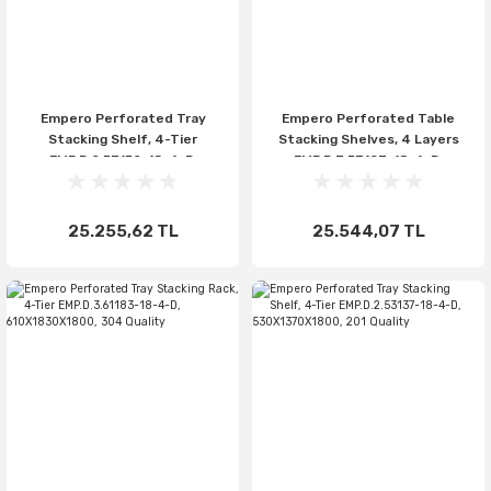
Empero Perforated Tray
Empero Perforated Table
Stacking Shelf, 4-Tier
Stacking Shelves, 4 Layers
EMP.D.2.53152-18-4-D,
EMP.D.3.53107-18-4-D,
530X1520X1800, 201 Quality
530X1070X1800, 304 Quality
25.255,62 TL
25.544,07 TL