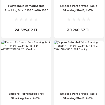
Portashelf Demountable
Empero Perforated Table
Stacking Shelf 1830x610x1830
Stacking Shelf, 4-Tier
mm - 4 Layers - 201 Quality
EMP.D.2.61183-18-4-D,
Stainless Steel, With Grille
610X1830X1800, 201 Quality
Plate
24.599,09 TL
30.960,57 TL
Empero Perforated Tray
Empero Perforated Table
Stacking Rack, 4-Tier
Stacking Shelf, 4-Tier
EMP.D.2.61152-18-4-D,
EMP.D.2.61137-18-4-D,