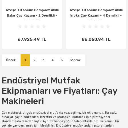
Ateşe Titanium Compact Akıllı
Ateşe Titanium Compact Akıllı
Bakır Çay Kazanı - 2 Demlikli -
inoks Çay Kazanı - 4 Demlikli -
TCAGE02
TCIGE04
67.925,49 TL
86.060,94 TL
1
2
3
4
5
Endüstriyel Mutfak
Ekipmanları ve Fiyatları: Çay
Makineleri
Çay makinesi, birçok endüstriyel mutfakta vazgeçilmez bir ekipmandır. Bu eşsiz
cihazlar, çayın mükemmel lezzetini ve aromasını korumak için profesyonel
standartlarda tasarlanmıştır. Aynı zamanda yoğun talep altında hızlı ve verimli bir
şekilde çay demlemek için idealdirler. Endüstriyel mutfaklarda, restoranlardan