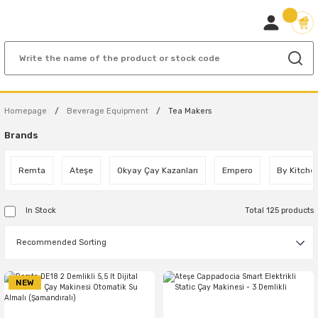
Homepage
Beverage Equipment
Tea Makers
Brands
Remta
Ateşe
Okyay Çay Kazanları
Empero
By Kitche
In Stock
Total 125 products
NEW