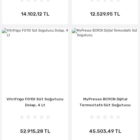
14.102,12 TL
12.529,95 TL
Vitrifrigo FG10I Süt Soğutucu
MyPresso BC9CN Dijital
Dolap, 4 Lt
Termostatlı Süt Soğutucu
52.915,28 TL
45.503,49 TL