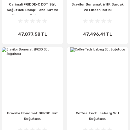
Carimali FRIDGE-C DGT Süt
Bravilor Bonamat WHK Bardak
Soğutucu Dolap: Taze Süt ve
ve Fincan Isıtıcı
Kusursuz Entegrasyon
47.877,58 TL
47.496,41 TL
Bravilor Bonomat SPRSO Süt
Coffee Tech Iceberg Süt
Soğutucu
Soğutucu