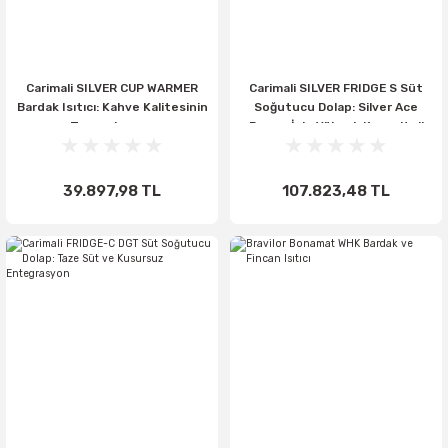
Carimali SILVER CUP WARMER
Carimali SILVER FRIDGE S Süt
Bardak Isıtıcı: Kahve Kalitesinin
Soğutucu Dolap: Silver Ace
Tamamlayıcısı
Power İçin Yüksek Kapasiteli
Çözüm
39.897,98 TL
107.823,48 TL