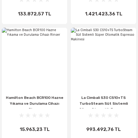
133.872,57 TL
1.421.423,36 TL
Hamilton Beach BCR100 Hazne
La Cimbali S30 CS10+TS
Yıkama ve Durulama Cihazı
TurboSteam Süt Sistemli
Rinser
Süper Otomatik Espresso
Makinesi
15.963,23 TL
993.492,76 TL