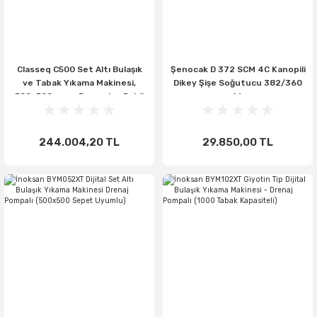
Classeq C500 Set Altı Bulaşık
Şenocak D 372 SCM 4C Kanopili
ve Tabak Yıkama Makinesi,
Dikey Şişe Soğutucu 382/360
500x500 mm - Pompaları Dahil
Lt
244.004,20 TL
29.850,00 TL