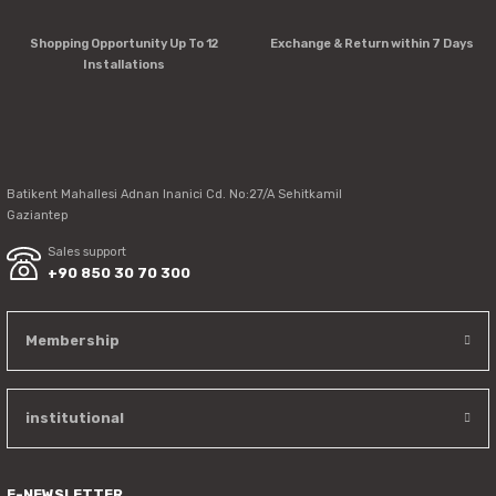
Shopping Opportunity Up To 12
Exchange & Return within 7 Days
Installations
Batikent Mahallesi Adnan Inanici Cd. No:27/A Sehitkamil
Gaziantep
Sales support
+90 850 30 70 300
Membership
institutional
E-NEWSLETTER