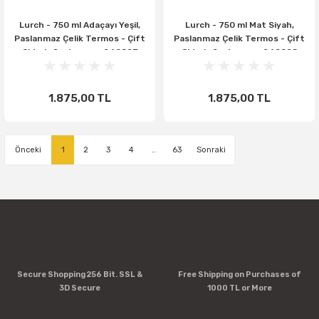
Lurch - 750 ml Adaçayı Yeşil,
Lurch - 750 ml Mat Siyah,
Paslanmaz Çelik Termos - Çift
Paslanmaz Çelik Termos - Çift
Cidarlı, Sızdırmaz - 240807
Cidarlı, Sızdırmaz - 240928
1.875,00 TL
1.875,00 TL
1
2
3
4
..
63
Secure Shopping 256 Bit. SSL &
Free Shipping on Purchases of
3D Secure
1000 TL or More