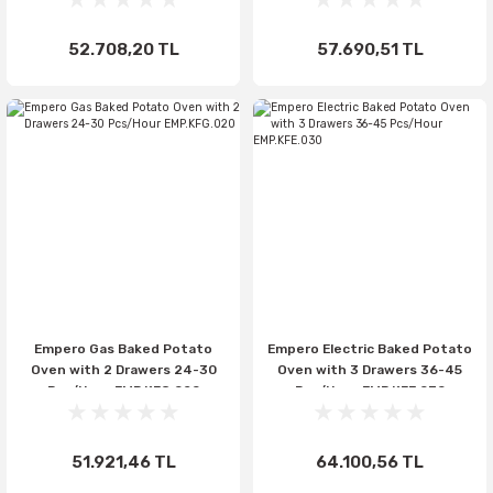
52.708,20 TL
57.690,51 TL
Empero Gas Baked Potato
Empero Electric Baked Potato
Oven with 2 Drawers 24-30
Oven with 3 Drawers 36-45
Pcs/Hour EMP.KFG.020
Pcs/Hour EMP.KFE.030
51.921,46 TL
64.100,56 TL