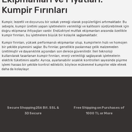
Kumpir Fırınları
Kumpir, lezzetli ve doyurucu bir sokak yemeği olarak popülerliğini artırmaktadır. Bu
sebeple, kumpir üretimi yapan işletmelerin verimliliği ve kalitesini sürdürebilmek için
doğru ekipmana ihtiyaçları vardır. Endüstriyel mutfak ekipmanları arasında özellikle
kumpir fırınları, bu işletmelere büyük bir kolaylık sağlamaktadır.
Kumpir fırınları, yüksek performanslı ekipmanlar olup, kumpirlerin hızlı ve homojen
bir şekilde pişmesini sağlar. Bu fırınlar, genellikle paslanmaz çelik malzemeden
üretilmiştir ve dayanıklılık açısından son derece güvenilirdir. İleri teknoloji
kullanılarak tasarlanan kumpir fırınları, enerji verimliliği sağlayarak işletmelerin
elektrik tüketimini azaltır. Ayrıca, ayarlanabilir sıcaklık kontrolleri sayesinde pişirme
işlemi hassas bir şekilde kontrol edilebilir, böylece mükemmel kumpirler elde etmek
daha da kolaylaşır.
Kaliteli bir kumpir fırını, aynı anda birden fazla kumpiri pişirebilecek kapasiteye
sahiptir. Geniş iç hacmi ve raf sistemleri sayesinde, işletmeler çok sayıda kumpiri aynı
anda hazırlayabilir ve servis süresini kısaltabilir. Bu da müşteri memnuniyetini artırır
ve yoğun saatlerde bile hızlı hizmet sağlanmasını sağlar.
Endüstriyel kumpir fırınlarının fiyatları, marka, kapasite ve özelliklere bağlı olarak
değişiklik göstermektedir. Başlangıç seviyesindeki modeller uygun fiyatlarla
sunulurken, daha gelişmiş özelliklere sahip profesyonel kumpir fırınları daha yüksek
Secure Shopping 256 Bit. SSL &
Free Shipping on Purchases of
bir maliyet gerektirebilir. Ancak, kaliteli bir kumpir fırını yatırımı, uzun vadede
3D Secure
1000 TL or More
işletmelere geri dönüş sağlar ve verimliliği artırır.
Kumpir üretimi yapan işletmelerin endüstriyel mutfak ekipmanlarına yatırım yapması
önemlidir. Kumpir fırınları, hızlı ve homojen pişirme sağlaması, enerji verimliliği ve
geniş kapasite gibi avantajlarıyla öne çıkar. Doğru bir kumpir fırını seçimi,