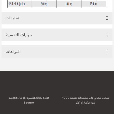
تعليقات
خيارات التقسيط
Be the first to comment on this product!
اقتراحات
Write a Comment
You can use the suggestion form to submit feedback on the
product's price, image, description, or any other insufficient
areas.
Thank you for your feedback and suggestions.
Product image is poor quality, corrupted, or not viewable.
شحن مجاني على مشتريات بقيمة 1000
التسوق الآمن 256 بت. SSL & 3D
Missing information in the product description.
ليرة تركية أو أكثر
Secure
Errors in product information.