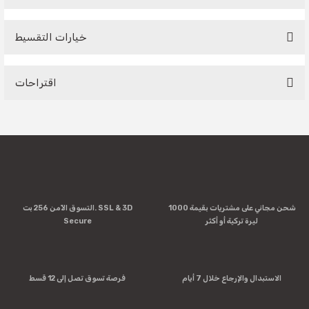
خيارات التقسيط
Be the first to comment on this product!
اقتراحات
Write a Comment
You can use the suggestion form to submit feedback on the
product's price, image, description, or any other insufficient
areas.
Thank you for your feedback and suggestions.
Product image is poor quality, corrupted, or not viewable.
شحن مجاني على مشتريات بقيمة 1000
التسوق الآمن 256 بت. SSL & 3D
Missing information in the product description.
ليرة تركية أو أكثر
Secure
Errors in product information.
Product is more expensive than on other sites.
There should be other alternatives to this product.
الاستبدال والإرجاع خلال 7 أيام
فرصة تسوق تصل إلى 12 قسط