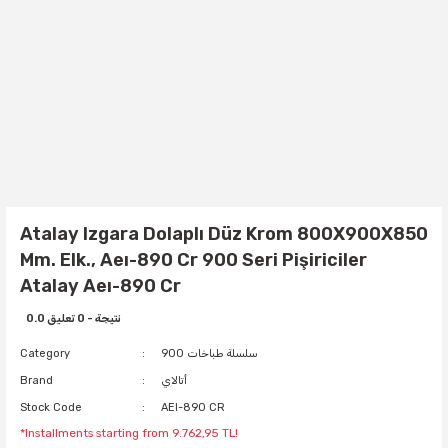
Atalay Izgara Dolaplı Düz Krom 800X900X850
Mm. Elk., Aeı-890 Cr 900 Seri Pişiriciler
Atalay Aeı-890 Cr
0.0 نتيجة - 0 تعليق
900 سلسلة طباخات
Category
أتالاي
Brand
Stock Code
AEI-890 CR
*Installments starting from 9.762,95 TL!