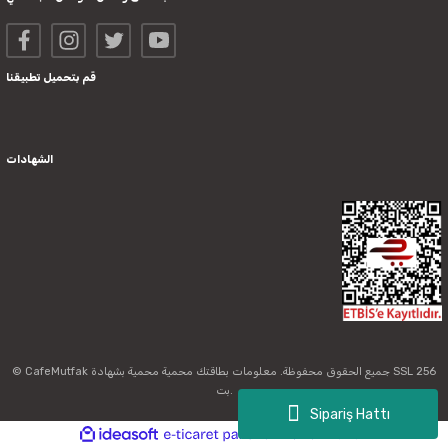
قم بتحميل تطبيقنا
الشهادات
© CafeMutfak جميع الحقوق محفوظة. معلومات بطاقتك محمية محمية بشهادة SSL 256
بت.
Sipariş Hattı
ideasoft
ile
e-