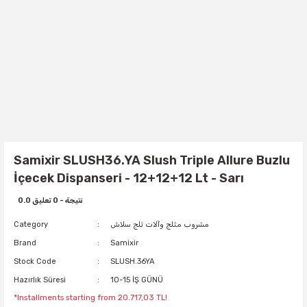
Samixir SLUSH36.YA Slush Triple Allure Buzlu
İçecek Dispanseri - 12+12+12 Lt - Sarı
0.0 نتيجة - 0 تعليق
مشروب مثلج وآلات ثلج سلاش
Category
Brand
Samixir
Stock Code
SLUSH.36YA
Hazırlık Süresi
10-15 İŞ GÜNÜ
*Installments starting from 20.717,03 TL!