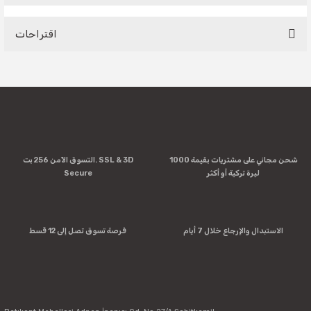
Be the first to comment on this product!
اقتراحات
Write a Comment
You can use the suggestion form to submit feedback on the
product's price, image, description, or any other insufficient
areas.
Thank you for your feedback and suggestions.
Product image is poor quality, corrupted, or not viewable.
شحن مجاني على مشتريات بقيمة 1000
التسوق الآمن 256 بت. SSL & 3D
Missing information in the product description.
ليرة تركية أو أكثر
Secure
Errors in product information.
Product is more expensive than on other sites.
There should be other alternatives to this product.
الاستبدال والإرجاع خلال 7 أيام
فرصة تسوق تصل إلى 12 قسط