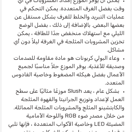
يمكن أن يوفر الموزع إمداد المشروبات في أي
وقت بفضل الغرف المتعددة. يمكن التحكم في
عمليات التبريد والخلط للغرف بشكل مستقل عن
بعضها البعض. بالإضافة إلى ذلك ، بفضل الوضع
الليلي مع استهلاك منخفض جدًا للطاقة ، يمكن
تخزين المشروبات المثلجة في الغرفة ليلاً دون أي
مشاكل.
وعاء البولي كربونات هو مادة مقاومة للصدمات
وصديقة للأغذية. يوفر الموزع حلاً مناسبًا لجميع
الأعمال بفضل هيكله المضغوط وخاصية القادوس
المتعدد.
بشكل عام ، يعد Slush موزعًا مثاليًا على سطح
العمل لإعداد وتوزيع الجرانيتا والقهوة المثلجة
والكابتشينو المثلج والمشروبات المثلجة المماثلة.
من خلال مصدر ضوء RGB واللوحة الأمامية
المضيئة LED وخاصية الأكواب المتعددة ، فإنها تلبي