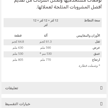
توقعات مستخدميها وتمكن الشركات من تقديم
أفضل المشروبات المثلجة لعملائها.
سعة النطاط
12 لتر + 12 لتر + 12
لتر
الأوزان والمقاييس
آلة
قطعة
ثقل
61.3 كجم
64.8 كجم
عرض
590 ملم
630 ملم
عمق
530 مم *
530 ملم
ارتفاع
770 ملم
805 ملم
* وشملت قطارة
تعليقات
خيارات التقسيط