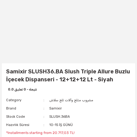
Samixir SLUSH36.BA Slush Triple Allure Buzlu
İçecek Dispanseri - 12+12+12 Lt - Siyah
0.0 نتيجة - 0 تعليق
مشروب مثلج وآلات ثلج سلاش
Category
Brand
Samixir
Stock Code
SLUSH.36BA
Hazırlık Süresi
10-15 İŞ GÜNÜ
*Installments starting from 20.717,03 TL!