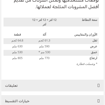
توقعات مستخدميها وتمكن الشركات من تقديم
أفضل المشروبات المثلجة لعملائها.
سعة النطاط
12 لتر + 12 لتر + 12
لتر
الأوزان والمقاييس
آلة
قطعة
ثقل
61.3 كجم
64.8 كجم
عرض
590 ملم
630 ملم
عمق
530 مم *
530 ملم
ارتفاع
770 ملم
805 ملم
* وشملت قطارة
تعليقات
خيارات التقسيط