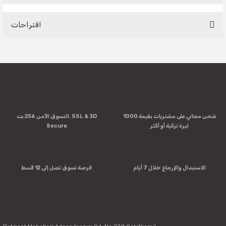
Be the first to comment on this product!
اقتراحات
Write a Comment
You can use the suggestion form to submit feedback on the
product's price, image, description, or any other insufficient
areas.
Thank you for your feedback and suggestions.
Product image is poor quality, corrupted, or not viewable.
شحن مجاني على مشتريات بقيمة 1000
التسوق الآمن 256 بت. SSL & 3D
Missing information in the product description.
ليرة تركية أو أكثر
Secure
Errors in product information.
Product is more expensive than on other sites.
There should be other alternatives to this product.
الاستبدال والإرجاع خلال 7 أيام
فرصة تسوق تصل إلى 12 قسط