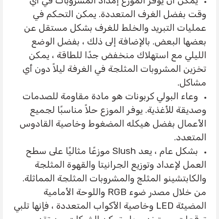
يمكن أن يوفر الموزع إمداد المشروبات في أي
وقت بفضل الغرف المتعددة. يمكن التحكم في
عمليات التبريد والخلط للغرف بشكل مستقل عن
بعضها البعض. بالإضافة إلى ذلك ، بفضل الوضع
الليلي مع استهلاك منخفض جدًا للطاقة ، يمكن
تخزين المشروبات المثلجة في الغرفة ليلاً دون أي
مشاكل.
وعاء البولي كربونات هو مادة مقاومة للصدمات
وصديقة للأغذية. يوفر الموزع حلاً مناسبًا لجميع
الأعمال بفضل هيكله المضغوط وخاصية القادوس
المتعدد.
بشكل عام ، يعد Slush موزعًا مثاليًا على سطح
العمل لإعداد وتوزيع الجرانيتا والقهوة المثلجة
والكابتشينو المثلج والمشروبات المثلجة المماثلة.
من خلال مصدر ضوء RGB واللوحة الأمامية
المضيئة LED وخاصية الأكواب المتعددة ، فإنها تلبي