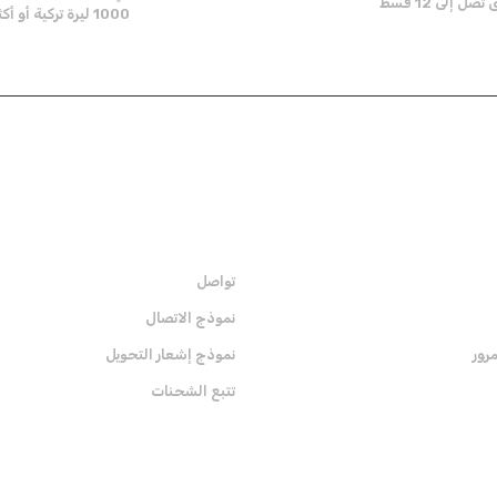
ل إلى 12 قسط
1000 ليرة تركية أو أكثر
Send
المؤسية
تواصل
نموذج الاتصال
رور
نموذج إشعار التحويل
تتبع الشحنات
الشهادات
قم ب