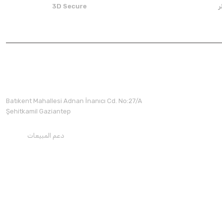
There should be other alternatives to this product.
3D Secure
Batıkent Mahallesi Adnan İnanıcı Cd. No:27/A
Şehitkamil Gaziantep
دعم المبيعات
+90850 30 70300
تحميل تطبيقنا
تابعنا على وسائل التواصل الاجتماعي