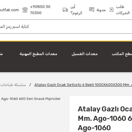
طلب
أين
+90850 30
مدونة
utfak.com
الشركات
كرغوم؟
70300
طح المكتب
معدات الغسيل
معدات المطبخ المهنية
ما
Atalay Gazlı Ocak Setüstü 6 Bekli 1000X600X300 Mm. A
600 سلسلة طباخات
Atalay Gazlı O
Mm. Ago-1060 60
Ago-1060