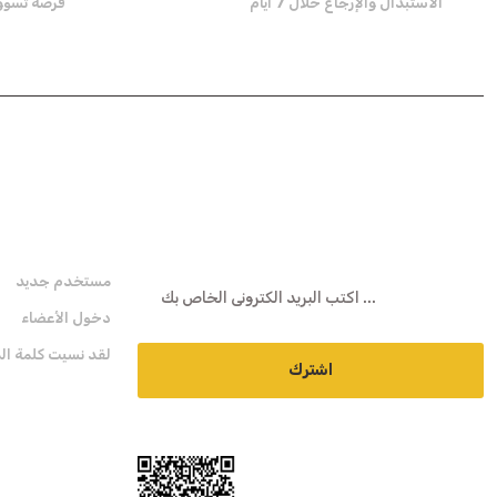
الاستبدال والإرجاع خلال 7 أيام
فرصة تسوق تص
هـ- نشرة
عضوية
مستخدم جديد
دخول الأعضاء
لقد نسيت كلمة الم
اشترك