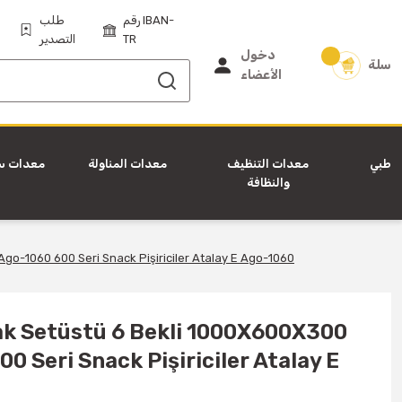
رقم IBAN-
طلب
TR
التصدير
دخول
سلة
الأعضاء
طبي
معدات التنظيف
معدات المناولة
معدات س
والنظافة
go-1060 600 Seri Snack Pişiriciler Atalay E Ago-1060
cak Setüstü 6 Bekli 1000X600X300
0 Seri Snack Pişiriciler Atalay E