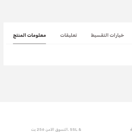
خيارات التقسيط
تعليقات
معلومات المنتج
You can use the suggestion form to submit feedback on the produc
Thank you for your feedback and suggestions.
Product image is poor quality, corrupted, or not viewable.
Missing information in the product description.
Errors in product information.
Product is more expensive than on other sites.
ة
التسوق الآمن 256 بت. SSL &