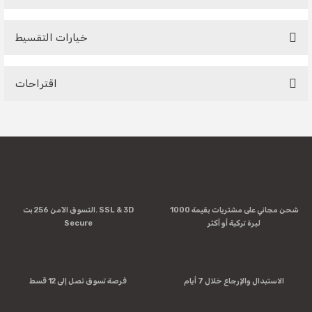
خيارات التقسيط
Be the first to comment on this product!
اقتراحات
Write a Comment
You can use the suggestion form to submit feedback on the
product's price, image, description, or any other insufficient
areas.
Thank you for your feedback and suggestions.
Product image is poor quality, corrupted, or not viewable.
شحن مجاني على مشتريات بقيمة 1000
التسوق الآمن 256 بت. SSL & 3D
Missing information in the product description.
ليرة تركية أو أكثر
Secure
Errors in product information.
Product is more expensive than on other sites.
There should be other alternatives to this product.
الاستبدال والإرجاع خلال 7 أيام
فرصة تسوق تصل إلى 12 قسط