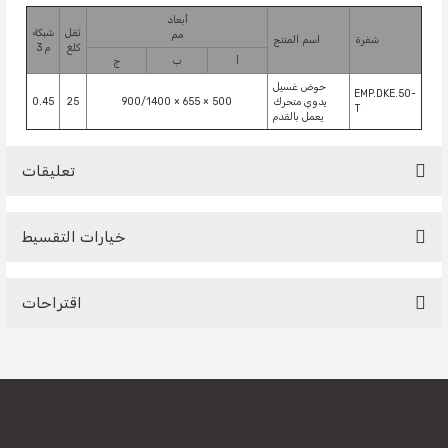
أبعاد
ثقل
شبكة
مم
شفرة
اسم المنتج
كلغ
م 3
أ
ب
ج
حوض غسيل
EMP.DKE.50-
يدوي متحرك
500 × 655 × 900/1400
25
0.45
T
يعمل بالقدم
تعليقات
خيارات التقسيط
Be the first to comment on this product!
اقتراحات
Write a Comment
You can use the suggestion form to submit feedback on the
product's price, image, description, or any other insufficient
areas.
Thank you for your feedback and suggestions.