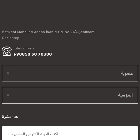
Batıkent Mahallesi Adnan İnanıcı Cd. No:27/A Şehitkamil
Send
Gaziantep
دعم المبيعات
+90850 30 70300
عضوية
المؤسية
هـ- نشرة