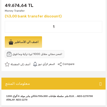
49.674,64 TL
Money Transfer
(%3,00 bank transfer discount)
اضف الى الأساطير
شحن مجاني مقابل 1000 ليرة تركية وما فوق!
Compare
السعر الرأي نيوز
معلومات المنتج
اتالاي يناير موقد 6 ألواح 1200x700x300 ملم. سلسلة طباخات ELK. ، AEO-1270700
ATALAY AEO-1270