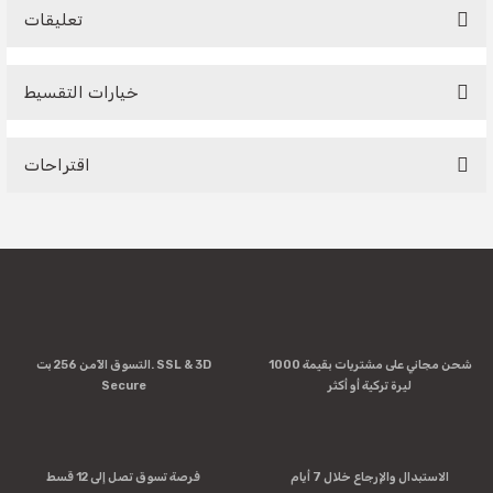
تعليقات
خيارات التقسيط
Be the first to comment on this product!
اقتراحات
Write a Comment
You can use the suggestion form to submit feedback on the
product's price, image, description, or any other insufficient
areas.
Thank you for your feedback and suggestions.
Product image is poor quality, corrupted, or not viewable.
شحن مجاني على مشتريات بقيمة 1000
التسوق الآمن 256 بت. SSL & 3D
Missing information in the product description.
ليرة تركية أو أكثر
Secure
Errors in product information.
Product is more expensive than on other sites.
There should be other alternatives to this product.
الاستبدال والإرجاع خلال 7 أيام
فرصة تسوق تصل إلى 12 قسط