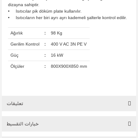
dizayna sahiptir.
• Isıtıcılar pik döküm plate kullanılır.
• Isıtıcıların her biri ayrı ayrı kademeli şalterle kontrol edilir.
Ağırlık
:
98 Kg
Gerilim Kontrol
:
400 V AC 3N PE V
Güç
:
16 kW
Ölçüler
:
800X900X850 mm
تعليقات
خيارات التقسيط
Be the first to comment on this product!