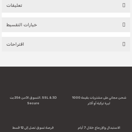
تعليقات
خيارات التقسيط
Be the first to comment on this product!
اقتراحات
Write a Comment
You can use the suggestion form to submit feedback on the
product's price, image, description, or any other insufficient
areas.
Thank you for your feedback and suggestions.
Product image is poor quality, corrupted, or not viewable.
شحن مجاني على مشتريات بقيمة 1000
التسوق الآمن 256 بت. SSL & 3D
Missing information in the product description.
ليرة تركية أو أكثر
Secure
Errors in product information.
Product is more expensive than on other sites.
There should be other alternatives to this product.
الاستبدال والإرجاع خلال 7 أيام
فرصة تسوق تصل إلى 12 قسط