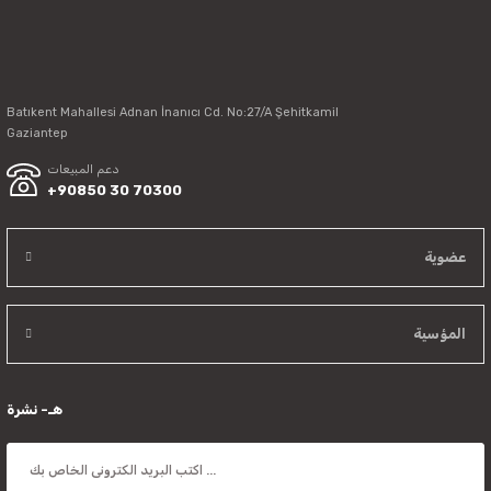
Batıkent Mahallesi Adnan İnanıcı Cd. No:27/A Şehitkamil
Send
Gaziantep
دعم المبيعات
+90850 30 70300
عضوية
المؤسية
هـ- نشرة