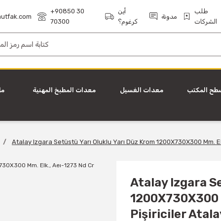
طلب
أين
+90850 30
مدونة
utfak.com
الشركات
كرغوم؟
70300
طح المكتب
معدات الغسيل
معدات المطبخ المهنية
ما
Atalay Izgara Setüstü Yarı Oluklu Yarı Düz Krom 1200X730X300 Mm. Elk.
Atalay Izgara S
1200X730X300 Mm
Pişiriciler Atal