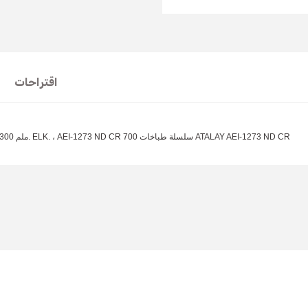
اقتراحات
ATALAY GRILL STOWER SEMI FLUSH SEMI FLAT CHROME 1200x730x300 ملم. ELK. ، AEI-1273 ND CR 700 سلسلة طباخات ATALAY AEI-1273 ND CR
t's price, image, description, or any other insufficient areas.
Be the first to comment on this product!
Write a Comment