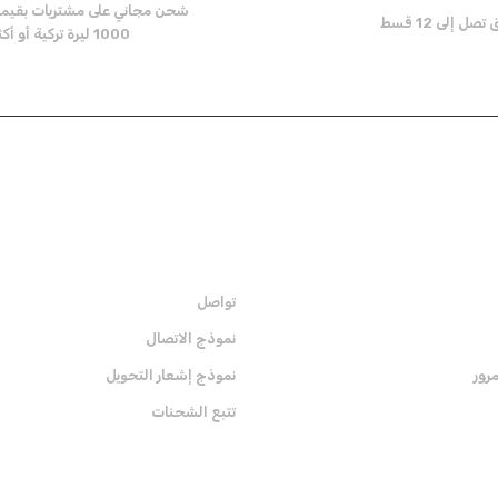
شحن مجاني على مشتريات بقيم
ل إلى 12 قسط
1000 ليرة تركية أو أكثر
Send
المؤسية
تواصل
نموذج الاتصال
رور
نموذج إشعار التحويل
تتبع الشحنات
الشهادات
قم ب