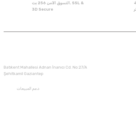
ة
التسوق الآمن 256 بت. SSL &
There should be other alternatives to this product.
3D Secure
Batıkent Mahallesi Adnan İnanıcı Cd. No:27/A
Şehitkamil Gaziantep
دعم المبيعات
+90850 30 70300
تحميل تطبيقنا
تابعنا على وسائل التواصل الاجتماعي