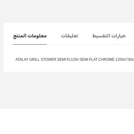
خيارات التقسيط
تعليقات
معلومات المنتج
You can use the suggestion form to submit feedback on the produc
Thank you for your feedback and suggestions.
Product image is poor quality, corrupted, or not viewable.
Missing information in the product description.
Errors in product information.
Product is more expensive than on other sites.