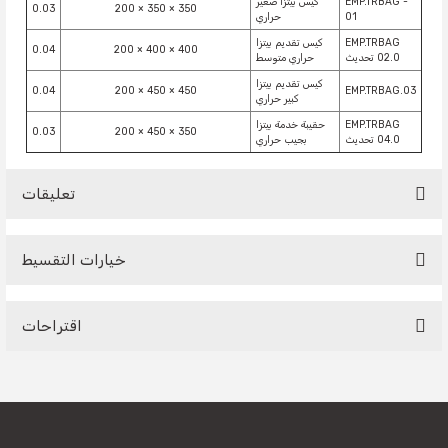
EMP.TRBAG -
كيس بيتزا صغير
0.03
350 × 350 × 200
01
حراري
EMP.TRBAG
كيس تقديم بيتزا
0.04
400 × 400 × 200
02.0 تحديث
حراري متوسط
كيس تقديم بيتزا
0.04
450 × 450 × 200
EMP.TRBAG.03
كبير حراري
EMP.TRBAG
حقيبة خدمة بيتزا
0.03
350 × 450 × 200
04.0 تحديث
بجيب حراري
تعليقات
خيارات التقسيط
Be the first to comment on this product!
اقتراحات
Write a Comment
You can use the suggestion form to submit feedback on the
product's price, image, description, or any other insufficient
areas.
Thank you for your feedback and suggestions.