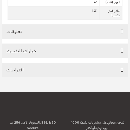
الوزن (كجم)
66
صافي (متر
1.31
مكعب)
تعليقات
خيارات التقسيط
Be the first to comment on this product!
اقتراحات
Write a Comment
You can use the suggestion form to submit feedback on the
product's price, image, description, or any other insufficient
areas.
Thank you for your feedback and suggestions.
Product image is poor quality, corrupted, or not viewable.
شحن مجاني على مشتريات بقيمة 1000
التسوق الآمن 256 بت. SSL & 3D
Missing information in the product description.
ليرة تركية أو أكثر
Secure