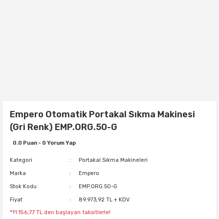
Empero Otomatik Portakal Sıkma Makinesi
(Gri Renk) EMP.ORG.50-G
0.0 Puan - 0 Yorum Yap
Kategori
Portakal Sıkma Makineleri
Marka
Empero
Stok Kodu
EMP.ORG.50-G
Fiyat
89.973,92 TL + KDV
*11.156,77 TL den başlayan taksitlerle!