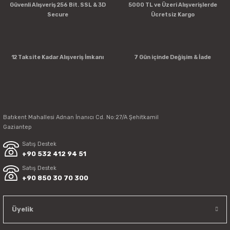
Güvenli Alışveriş 256 Bit. SSL & 3D
5000 TL ve Üzeri Alışverişlerde
Secure
Ücretsiz Kargo
12 Taksite Kadar Alışveriş İmkanı
7 Gün içinde Değişim & İade
Batıkent Mahallesi Adnan İnanıcı Cd. No:27/A Şehitkamil
Gaziantep
Satış Destek
Empero Portakal Sıkma Makinesi Alt Standı (Gri Renk) EMP.ORG.51-G
+90 532 412 94 51
Satış Destek
Empero Otomatik Portakal Sıkma Makinesi (Gri Renk) EMP.ORG.50-G
+90 850 30 70 300
29.037,65 TL
Üyelik
107.968,71 TL