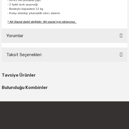
- 60-85 mm portakal çapı.
- 2 farklı renk seçeneği.
- Besleyici kapasitesi 12 kg
- Kolay sökülüp yıkanabilir sıkıcı sistemi.
* Alt Stand dahil değildir. Alt stand için tıklayınız.
Yorumlar
Taksit Seçenekleri
Bu ürüne ilk yorumu siz yapın!
Tavsiye Ürünler
Yorum Yaz
Bulunduğu Kombinler