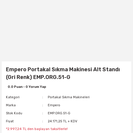
Empero Portakal Sıkma Makinesi Alt Standı
(Gri Renk) EMP.ORG.51-G
0.0 Puan - 0 Yorum Yap
Kategori
Portakal Sıkma Makineleri
Marka
Empero
Stok Kodu
EMP.ORG.51-G
Fiyat
24.171,25 TL + KDV
*2.997,24 TL den başlayan taksitlerle!