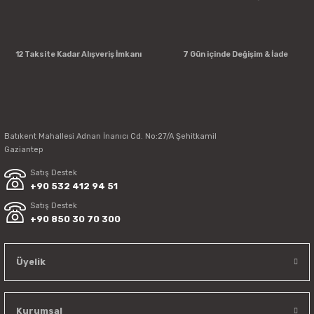
12 Taksite Kadar Alışveriş İmkanı
7 Gün içinde Değişim & İade
Batıkent Mahallesi Adnan İnanıcı Cd. No:27/A Şehitkamil
Gaziantep
Satış Destek
+90 532 412 94 51
Satış Destek
Empero Otomatik Portakal Sıkma Makinesi (Gri Renk) EMP.ORG.50-G
+90 850 30 70 300
Üyelik
107.849,20 TL
Kurumsal