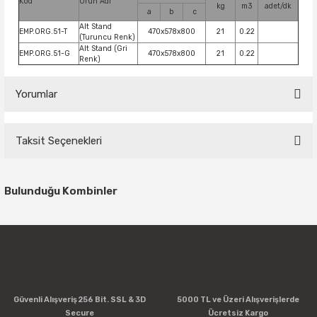
Kod
Ürün Adı
kg
m3
adet/dk
a
b
c
Alt Stand
EMP.ORG.51-T
470x578x800
21
0.22
(Turuncu Renk)
Alt Stand (Gri
EMP.ORG.51-G
470x578x800
21
0.22
Renk)
Yorumlar
Taksit Seçenekleri
Bu ürüne ilk yorumu siz yapın!
Bulunduğu Kombinler
Yorum Yaz
Güvenli Alışveriş 256 Bit. SSL & 3D
5000 TL ve Üzeri Alışverişlerde
Secure
Ücretsiz Kargo