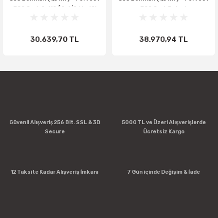
700 Seri, 0-110 °C, 1/2 Modül
700 Seri, Dolaplı
30.639,70 TL
38.970,94 TL
Güvenli Alışveriş 256 Bit. SSL & 3D
5000 TL ve Üzeri Alışverişlerde
Secure
Ücretsiz Kargo
12 Taksite Kadar Alışveriş İmkanı
7 Gün içinde Değişim & İade