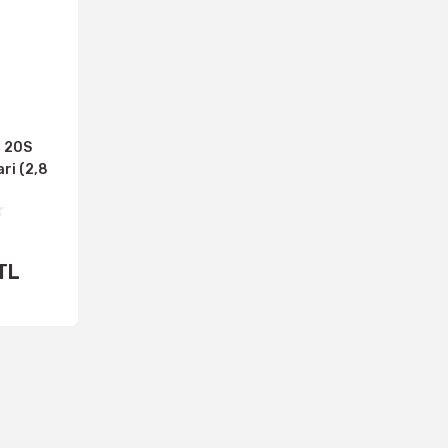
 20S
ri (2,8
ri, 0-110
l
TL
E