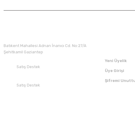
Üyelik
Batıkent Mahallesi Adnan İnanıcı Cd. No:27/A
Şehitkamil Gaziantep
Yeni Üyelik
Satış Destek
Üye Girişi
+90 532 412 94 51
Şifremi Unutt
Satış Destek
+90 850 30 70 300
SOSYAL MEDYADA BİZİ TAKİP EDİN
UYGULAMAMI