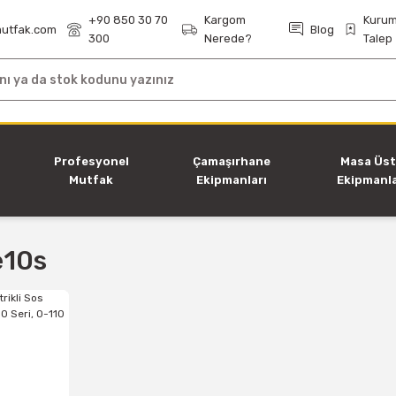
+90 850 30 70
Kargom
Kurum
utfak.com
Blog
300
Nerede?
Talep
i
Profesyonel
Çamaşırhane
Masa Üs
Mutfak
Ekipmanları
Ekipmanla
Ekipmanları
e10s