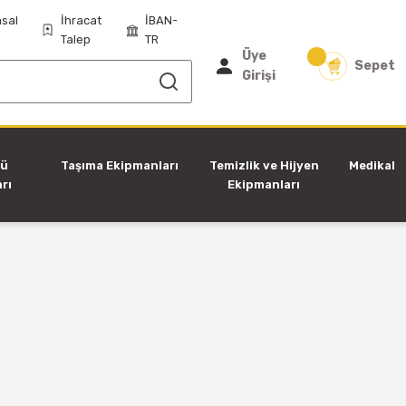
sal
İhracat
İBAN-
Talep
TR
Üye
Sepet
Girişi
tü
Taşıma Ekipmanları
Temizlik ve Hijyen
Medikal
rı
Ekipmanları