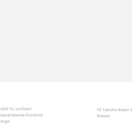
5000 TL ve Üzeri
12 Taksite Kadar A
lışverişlerde Ücretsiz
İmkanı
Kargo