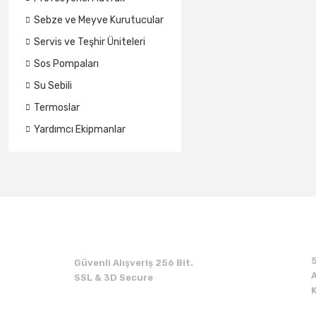
Sebze ve Meyve Kurutucular
Servis ve Teşhir Üniteleri
Sos Pompaları
Su Sebili
Termoslar
Yardımcı Ekipmanlar
Güvenli Alışveriş 256 Bit.
A
SSL & 3D Secure