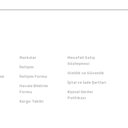
Kurumsal
Alışveriş
Markalar
Mesafeli Satış
Sözleşmesi
İletişim
Gizlilik ve Güvenlik
um
İletişim Formu
İptal ve İade Şartları
Havale Bildirim
Formu
Kişisel Veriler
Politikası
Kargo Takibi
ZI İNDİRİN
SERTİFİKALAR