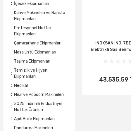
İçecek Ekipmanları
Kahve Makineleri ve Barista
Ekipmanları
Profesyonel Mutfak
Ekipmanları
İNOKSAN INO-7BE
Çamaşırhane Ekipmanları
Elektrikli Sos Benma
Masa Üstü Ekipmanları
kW) - Perfect 700 Se
Taşıma Ekipmanları
°C, Tam Modü
Temizlik ve Hijyen
Ekipmanları
43.535,59 
SEPET
Medikal
EKLE
Mısır ve Popcorn Makineleri
2025 İndirimli Endüstriyel
Mutfak Ürünleri
Açık Büfe Ekipmanları
Dondurma Makineleri