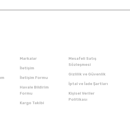
Kurumsal
Alışveriş
Markalar
Mesafeli Satış
Sözleşmesi
İletişim
Gizlilik ve Güvenlik
um
İletişim Formu
İptal ve İade Şartları
Havale Bildirim
Formu
Kişisel Veriler
Politikası
Kargo Takibi
ZI İNDİRİN
SERTİFİKALAR