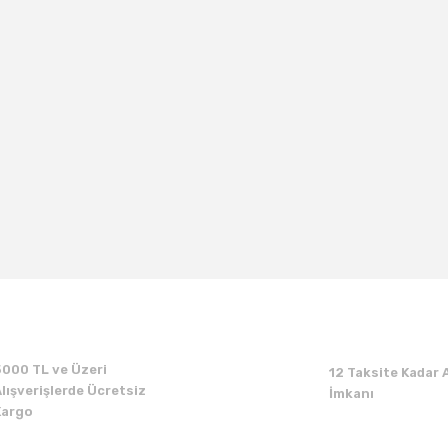
5000 TL ve Üzeri
12 Taksite Kadar A
lışverişlerde Ücretsiz
İmkanı
Kargo