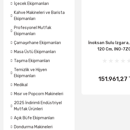
İçecek Ekipmanları
Kahve Makineleri ve Barista
Ekipmanları
Profesyonel Mutfak
Ekipmanları
İnoksan Sulu Izgara, 
Çamaşırhane Ekipmanları
120 Cm, INO-7Z
Masa Üstü Ekipmanları
Taşıma Ekipmanları
Temizlik ve Hijyen
Ekipmanları
151.961,27 
SEPET
Medikal
EKLE
Mısır ve Popcorn Makineleri
2025 İndirimli Endüstriyel
Mutfak Ürünleri
Açık Büfe Ekipmanları
Dondurma Makineleri