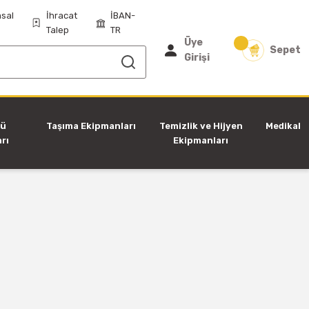
sal
İhracat
İBAN-
Talep
TR
Üye
Sepet
Girişi
tü
Taşıma Ekipmanları
Temizlik ve Hijyen
Medikal
rı
Ekipmanları