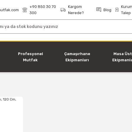
+90 850 30 70
Kargom
Kurum
utfak.com
Blog
300
Nerede?
Talep
i
Profesyonel
Çamaşırhane
Masa Üs
Mutfak
Ekipmanları
Ekipmanla
Ekipmanları