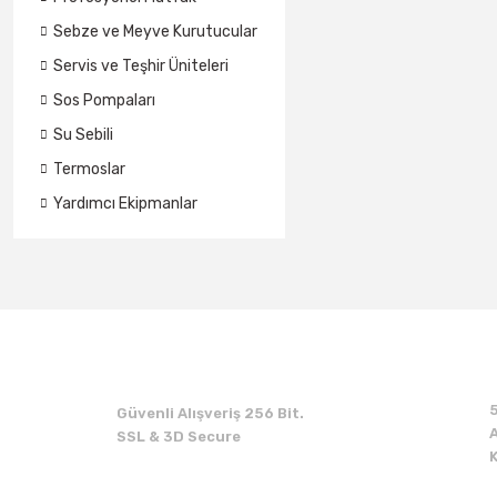
Sebze ve Meyve Kurutucular
Servis ve Teşhir Üniteleri
Sos Pompaları
Su Sebili
Termoslar
Yardımcı Ekipmanlar
Güvenli Alışveriş 256 Bit.
A
SSL & 3D Secure