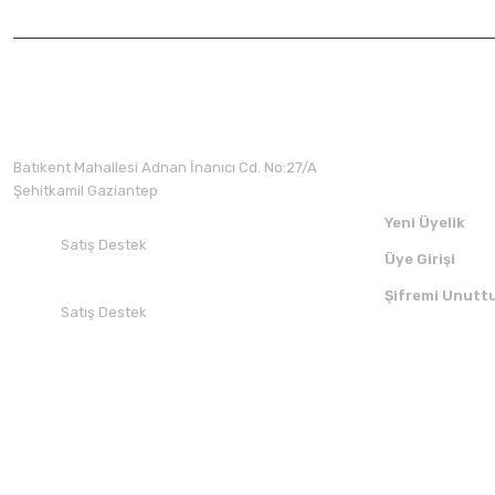
Üyelik
Batıkent Mahallesi Adnan İnanıcı Cd. No:27/A
Şehitkamil Gaziantep
Yeni Üyelik
Satış Destek
Üye Girişi
+90 532 412 94 51
Şifremi Unutt
Satış Destek
+90 850 30 70 300
SOSYAL MEDYADA BİZİ TAKİP EDİN
UYGULAMAMI