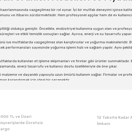
n hazırlanmasında vazgeçilmez bir rol oynar. İyi bir mutfak deneyimi içinse kal
munu ve itibarını sürdürmektedir. Hem profesyonel aşçılar hem de ev kullanıcıl
.
itliliği oldukça geniştir. Öncelikle, endüstriyel kullanıma uygun olan ve profes
üreçleri ve etkili temizlik sonuçları sağlar. Ayrıca, enerji ve su tasarrufu yapar
nü ise mutfaklarda vazgeçilmez olan karıştırıcılar ve yoğurma makineleridir. 
sek performansları sayesinde yoğurma işlemi hızlı ve sağlam yapılır. Aynı şekil
tfaklarda kullanılan et işleme ekipmanları ve fırınlar gibi ürünler sunmaktadır.
 zamanda, enerji tasarrufu ve kullanıcı dostu özellikleriyle de öne çıkar.
li malzeme ve dayanıklı yapısıyla uzun ömürlü kullanım sağlar. Firmalar ve profe
man kazandırmak için ideal bir seçenektir.
eki liderliğini sürdürmektedir. Kaliteli ve dayanıklı yapılarıyla dikkat çeken b
yaçlarınıza uygun olanı seçerek mutfakta profesyonel bir deneyim elde edebilir
 Ürünleri: Profesyonel Aşçıların Te
nusunda dünya genelinde ün kazanmış bir markadır. Profesyonel aşçılar arasında 
5000 TL ve Üzeri
12 Taksite Kadar A
z dayanıklılığıyla sektörde öne çıkar.
lışverişlerde Ücretsiz
İmkanı
patlamaya dayanıklı yapıları ve benzersiz tasarımlarıyla dikkat çeker. Bu ürünler, a
Kargo