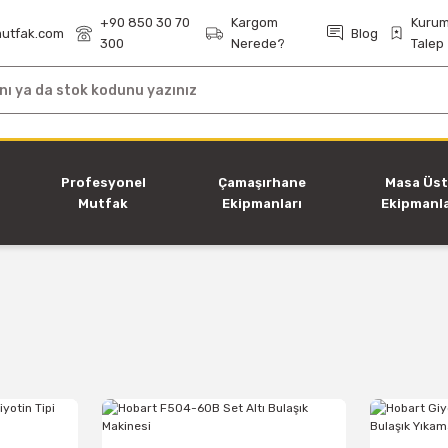
+90 850 30 70
Kargom
Kurum
utfak.com
Blog
300
Nerede?
Talep
i
Profesyonel
Çamaşırhane
Masa Üs
Mutfak
Ekipmanları
Ekipmanla
Ekipmanları