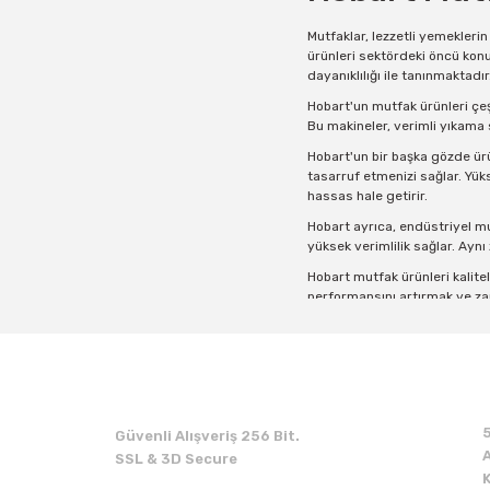
Mutfaklar, lezzetli yemekleri
ürünleri sektördeki öncü konu
dayanıklılığı ile tanınmaktadır
Hobart'un mutfak ürünleri çeş
Bu makineler, verimli yıkama s
Hobart'un bir başka gözde ürü
tasarruf etmenizi sağlar. Yük
hassas hale getirir.
Hobart ayrıca, endüstriyel mu
yüksek verimlilik sağlar. Aynı
Hobart mutfak ürünleri kalite
performansını artırmak ve za
Hobart mutfak ürünleri sektörd
ürün yelpazesi arasından ihti
Hobart Mutfak
Hobart, mutfak ekipmanları ko
Güvenli Alışveriş 256 Bit.
şaşırtıcı işlevselliği ve sonsu
A
SSL & 3D Secure
Hobart'ın mutfak ekipmanları, 