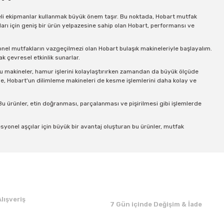
iteli ekipmanlar kullanmak büyük önem taşır. Bu noktada, Hobart mutfak
arı için geniş bir ürün yelpazesine sahip olan Hobart, performansı ve
yonel mutfakların vazgeçilmezi olan Hobart bulaşık makineleriyle başlayalım.
ak çevresel etkinlik sunarlar.
Bu makineler, hamur işlerini kolaylaştırırken zamandan da büyük ölçüde
de, Hobart'un dilimleme makineleri de kesme işlemlerini daha kolay ve
 Bu ürünler, etin doğranması, parçalanması ve pişirilmesi gibi işlemlerde
syonel aşçılar için büyük bir avantaj oluşturan bu ürünler, mutfak
u ürünler, mutfak deneyiminizi daha verimli hale getirecektir. Hobart'un geniş
siniz.
rcihi
tercih edilen yüksek kaliteli ürünleriyle tanınır. Hobart'ın mutfak ürünleri,
lışveriş
7 Gün içinde Değişim & İade
şırı kullanım koşullarında bile güvenilir bir şekilde çalışır ve aşçılara hızlı