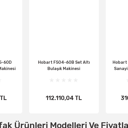
15-60D
Hobart F504-60B Set Altı
Hobart 
Makinesi
Bulaşık Makinesi
Sanayi
 TL
112.110,04 TL
31
E
SEPETE
EKLE
ak Ürünleri Modelleri Ve Fiyatla