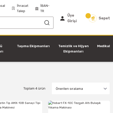
sal
İhracat
İBAN-
Talep
TR
Üye
Sepet
Girişi
tü
Taşıma Ekipmanları
Temizlik ve Hijyen
Medikal
rı
Ekipmanları
Toplam 4 ürün