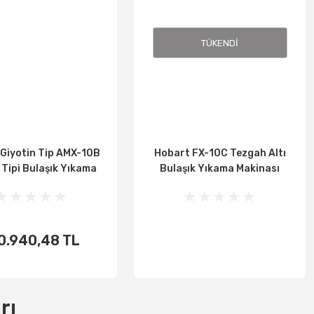
TÜKENDİ
Giyotin Tip AMX-10B
Hobart FX-10C Tezgah Altı
 Tipi Bulaşık Yıkama
Bulaşık Yıkama Makinası
Makinesi
0.940,48 TL
SEPETE
FIYAT SORUNUZ
EKLE
rı