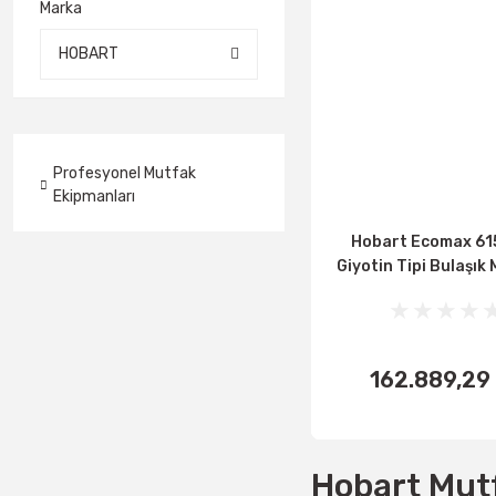
Marka
HOBART
Profesyonel Mutfak
Ekipmanları
Hobart Ecomax 6
Giyotin Tipi Bulaşık 
162.889,29
SEPET
EKLE
Hobart Mutf