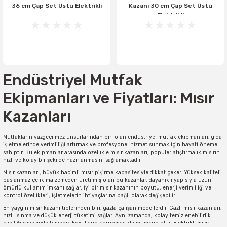
36 cm Çap Set Üstü Elektrikli
Kazanı 30 cm Çap Set Üstü
Elektrikli
Endüstriyel Mutfak
Ekipmanları ve Fiyatları: Mısır
Kazanları
Mutfakların vazgeçilmez unsurlarından biri olan endüstriyel mutfak ekipmanları, gıda
işletmelerinde verimliliği artırmak ve profesyonel hizmet sunmak için hayati öneme
sahiptir. Bu ekipmanlar arasında özellikle mısır kazanları, popüler atıştırmalık mısırın
hızlı ve kolay bir şekilde hazırlanmasını sağlamaktadır.
Mısır kazanları, büyük hacimli mısır pişirme kapasitesiyle dikkat çeker. Yüksek kaliteli
paslanmaz çelik malzemeden üretilmiş olan bu kazanlar, dayanıklı yapısıyla uzun
ömürlü kullanım imkanı sağlar. İyi bir mısır kazanının boyutu, enerji verimliliği ve
kontrol özellikleri, işletmelerin ihtiyaçlarına bağlı olarak değişebilir.
En yaygın mısır kazanı tiplerinden biri, gazla çalışan modellerdir. Gazlı mısır kazanları,
hızlı ısınma ve düşük enerji tüketimi sağlar. Aynı zamanda, kolay temizlenebilirlik
özelliği sayesinde hijyenik koşulların korunması da mümkün olur. Elektrikli mısır