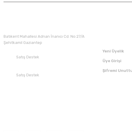
Üyelik
Batıkent Mahallesi Adnan İnanıcı Cd. No:27/A
Şehitkamil Gaziantep
Yeni Üyelik
Satış Destek
Üye Girişi
+90 532 412 94 51
Şifremi Unutt
Satış Destek
+90 850 30 70 300
SOSYAL MEDYADA BİZİ TAKİP EDİN
UYGULAMAMI