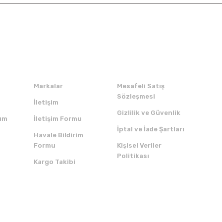
Kurumsal
Alışveriş
Markalar
Mesafeli Satış
Sözleşmesi
İletişim
Gizlilik ve Güvenlik
um
İletişim Formu
İptal ve İade Şartları
Havale Bildirim
Formu
Kişisel Veriler
Politikası
Kargo Takibi
ZI İNDİRİN
SERTİFİKALAR