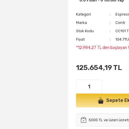
0.0 Puan - 0 Yorum Yap
Kategori
Espress
Marka
Conti
Stok Kodu
CC101 
Fiyat
104.711
*12.984,27 TL den başlayan t
125.654,19 TL
Sepete Ek
5000 TL ve üzeri ücret