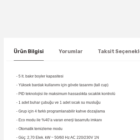
Ürün Bilgisi
Yorumlar
Taksit Seçenekl
- 5 lt. bakır boyler kapasitesi
- Yüksek bardak kullanımı için gövde tasarımı (tall cup)
- PID teknolojisi ile maksimum hassaslıkta sıcaklık kontrolü
- 1 adet buhar çubuğu ve 1 adet sıcak su musluğu
- Grup için 4 farklı programlanabilir kahve dozajlama
- Eco modu ile %40’a varan enerji tasarrufu imkanı
- Otomatik temizleme modu
- Güç: 2,70 Elek. kW ~ 50/60 Hz AC 220/230V 1N