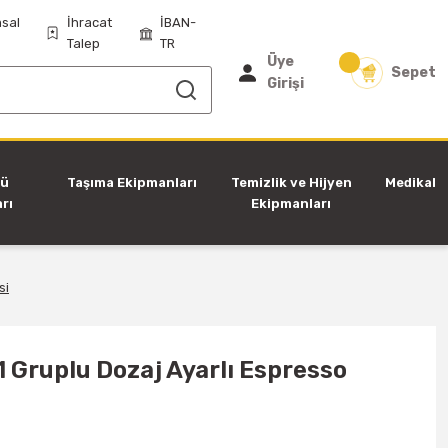
sal
İhracat
İBAN-
Talep
TR
Üye
Sepet
Girişi
tü
Taşıma Ekipmanları
Temizlik ve Hijyen
Medikal
rı
Ekipmanları
si
1 Gruplu Dozaj Ayarlı Espresso