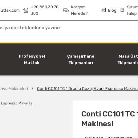
+90 850 30 70
Kargom
Kurum
utfak.com
Blog
300
Nerede?
Talep
i
Profesyonel
Çamaşırhane
Masa Üs
Mutfak
Ekipmanları
Ekipmanla
Ekipmanları
hve Makineleri
Conti CC101 TC 1 Gruplu Dozaj Ayarlı Espresso Makine
Conti CC101 TC 
Makinesi