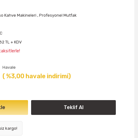
o Kahve Makineleri
,
Profesyonel Mutfak
TC
,82 TL + KDV
aksitlerle!
Havale
( %3,00 havale indirimi)
le
Teklif Al
siz kargo!