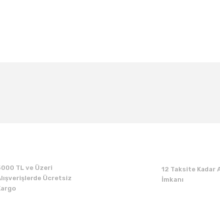
Bu ürüne ilk yorumu siz yapın!
Yorum Yaz
5000 TL ve Üzeri
12 Taksite Kadar A
lışverişlerde Ücretsiz
İmkanı
Kargo